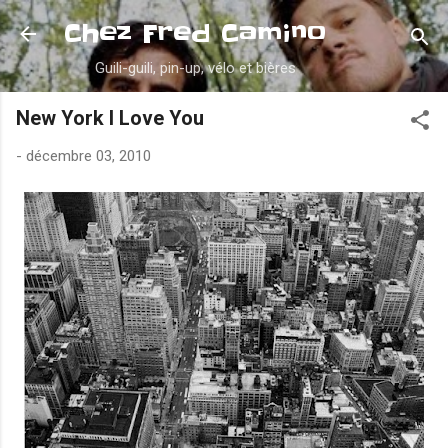
Accéder au contenu principal
Chez Fred Camino
Guili-guili, pin-up, vélo et bières
New York I Love You
-
décembre 03, 2010