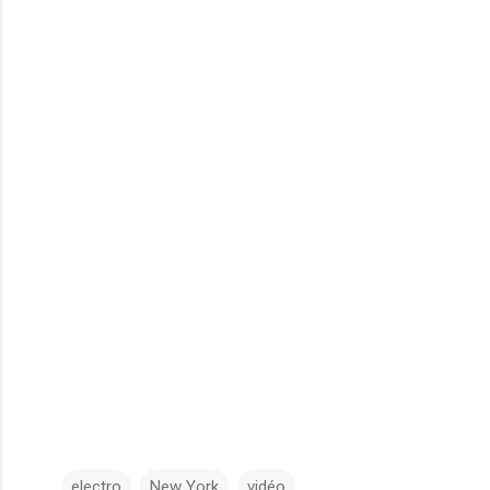
electro
New York
vidéo