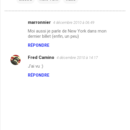
marronnier
4 décembre 2010 à 06:49
C
Moi aussi je parle de New York dans mon
o
dernier billet (enfin, un peu)
m
RÉPONDRE
m
Fred Camino
e
4 décembre 2010 à 14:17
n
J'ai vu :)
t
RÉPONDRE
a
i
r
e
s