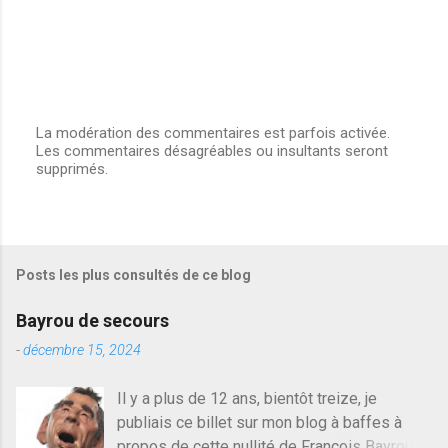
La modération des commentaires est parfois activée.
Les commentaires désagréables ou insultants seront
E
supprimés.
n
r
e
g
i
s
Posts les plus consultés de ce blog
t
r
e
Bayrou de secours
r
u
-
décembre 15, 2024
n
c
Il y a plus de 12 ans, bientôt treize, je
o
publiais ce billet sur mon blog à baffes à
m
m
propos de cette nullité de François Bayrou. Il