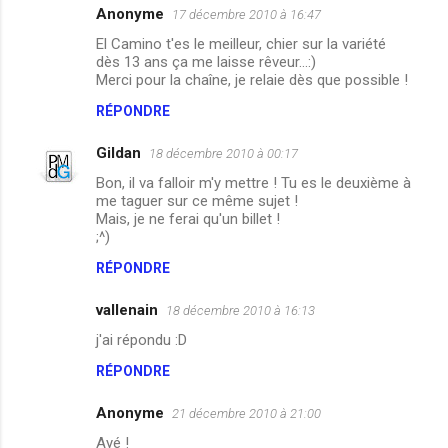
Anonyme
17 décembre 2010 à 16:47
El Camino t'es le meilleur, chier sur la variété
dès 13 ans ça me laisse rêveur...:)
Merci pour la chaîne, je relaie dès que possible !
RÉPONDRE
Gildan
18 décembre 2010 à 00:17
Bon, il va falloir m'y mettre ! Tu es le deuxième à
me taguer sur ce même sujet !
Mais, je ne ferai qu'un billet !
;^)
RÉPONDRE
vallenain
18 décembre 2010 à 16:13
j'ai répondu :D
RÉPONDRE
Anonyme
21 décembre 2010 à 21:00
Ayé !