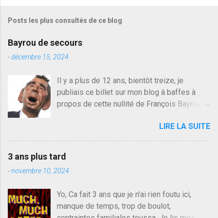
i
s
Posts les plus consultés de ce blog
t
r
e
Bayrou de secours
r
u
-
décembre 15, 2024
n
c
Il y a plus de 12 ans, bientôt treize, je
o
publiais ce billet sur mon blog à baffes à
m
m
propos de cette nullité de François Bayrou. Il
e
n'y a pas pire dans la vie d'être trompé par
n
LIRE LA SUITE
quelqu'un, je ne parle pas des couples mais
t
a
des amis ou des valeurs dans lesquels on
i
croit. François Bayrou est en passe de
r
3 ans plus tard
devenir le traite d'une partie de son électorat
e
-
novembre 10, 2024
et c'est par la presse qu'on l'apprend. On
savait déjà le candidat de la droite molle
Yo, Ca fait 3 ans que je n'ai rien foutu ici,
plus proche de Sarkozy que de Hollande,
manque de temps, trop de boulot,
sinon il serait candidat du centre de la
contraintes familiales toussa. Je lis mes