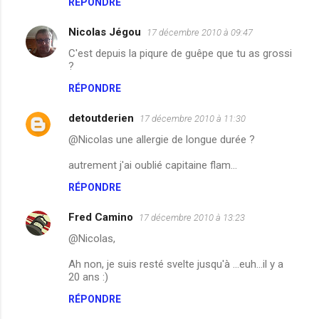
m
RÉPONDRE
e
Nicolas Jégou
17 décembre 2010 à 09:47
n
C'est depuis la piqure de guêpe que tu as grossi
t
?
a
RÉPONDRE
i
detoutderien
r
17 décembre 2010 à 11:30
e
@Nicolas une allergie de longue durée ?
s
autrement j'ai oublié capitaine flam...
RÉPONDRE
Fred Camino
17 décembre 2010 à 13:23
@Nicolas,
Ah non, je suis resté svelte jusqu'à ...euh...il y a
20 ans :)
RÉPONDRE