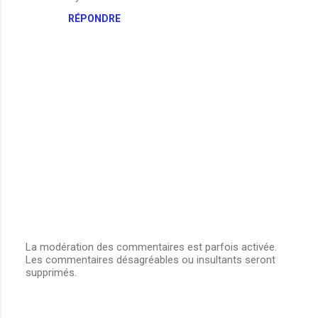
RÉPONDRE
La modération des commentaires est parfois activée.
Les commentaires désagréables ou insultants seront
E
supprimés.
n
r
e
g