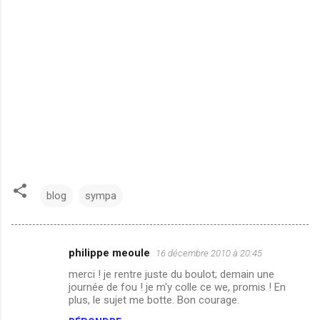
blog
sympa
philippe meoule
16 décembre 2010 à 20:45
C
merci ! je rentre juste du boulot; demain une
o
journée de fou ! je m'y colle ce we, promis ! En
m
plus, le sujet me botte. Bon courage.