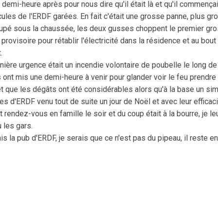
 demi-heure après pour nous dire qu'il était là et qu'il commença
hicules de l'ERDF garées. En fait c'était une grosse panne, plus g
pé sous la chaussée, les deux gusses choppent le premier gros
rovisoire pour rétablir l'électricité dans la résidence et au bout
.
ière urgence était un incendie volontaire de poubelle le long de 
ont mis une demi-heure à venir pour glander voir le feu prendre 
que les dégâts ont été considérables alors qu'à la base un simpl
es d'ERDF venu tout de suite un jour de Noël et avec leur efficac
t rendez-vous en famille le soir et du coup était à la bourre, je le
 les gars.
is la pub d'ERDF, je serais que ce n'est pas du pipeau, il reste e