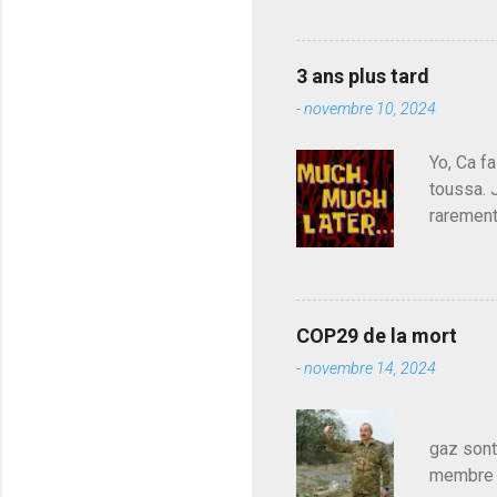
déjà le 
t
a
du centr
i
contre l
r
3 ans plus tard
parti de
e
-
novembre 10, 2024
de l'Ass
est décou
Yo, Ca fa
toussa. 
rarement
j'avoue.
pouvoir,
Couilles
leur atte
COP29 de la mort
demandai
-
novembre 14, 2024
vouloir,
celui qu
Les pa
gaz sont
membre d