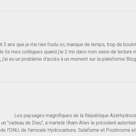
candidat de la droite molle plus proche de Sarkozy que de Hollande
e de la gauche molle mais quand on écoutait ses discours criti
e président, on pouvait y croire. Une troisième voie, pourquoi pas
s gens qui pensent que les centristes ne servent à rien mis à par
emblée ou du Sénat. Ou assister au débarquement des américai
vert au grand jour, on sait maintenant que l'UMP lui fout la paix...
it 3 ans que je n'ai rien foutu ici, manque de temps, trop de boulo
Je lis mes collègues quand j'ai 2 mn dans mon salon de lecture
, j'ai eu un problème d'accès à un moment sur la plateforme Blo
 3 ans plus tard il s'en est passé des choses, aujourd'hui Donald 
 Vlad Poutine qui a déclaré la guerre à l'Europe via l'Ukraine reç
 Un, Les islamistes de la religion de paix et d'amour déclenchent
ntat du 7 octobre. Il est vrai que les suites rendues par l'autre c
t pas plus sont un tantinet excessif . Quelque part je ne peux p
 quand un attentat touche ton pays avec 1700 morts, tu as envie d
i a fait ça. Donc, nous avons dans ce monde, Les gens ...
ysages magnifiques de la République Azérhydrocarbur
 un "cadeau de Dieu", a martelé Ilham Aliev le président autoritai
e l'ONU, de l'amicale Hydrocarbure, Salafisme et Poutinisme et 