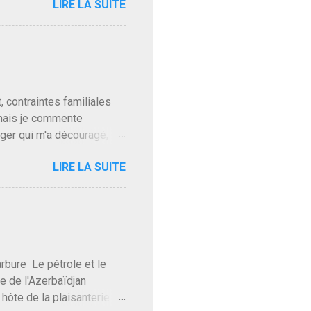
LIRE LA SUITE
, sinon il serait candidat
ques presque sincères
. Personnellement je fais
t pour accéder à la cantine
ns en Normandie. Bayrou
t, contraintes familiales
 mais je commente
gger qui m'a découragé,
Trump le débile revient au
LIRE LA SUITE
oit des troupes de Kim Mes
 l'intifada mondiale après
on de Netanyahu qui n'en
as franchement lui en
'exploser la gueule de
e Le pétrole et le
re de l'Azerbaïdjan
hôte de la plaisanterie