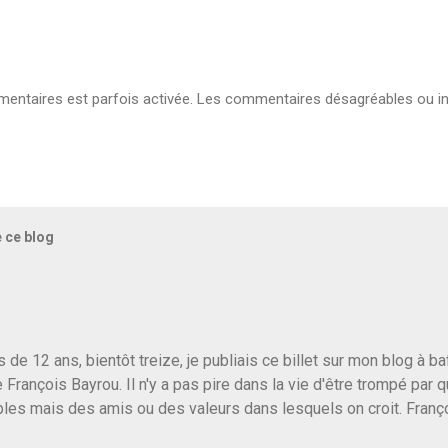
ntaires est parfois activée. Les commentaires désagréables ou in
e ce blog
us de 12 ans, bientôt treize, je publiais ce billet sur mon blog à 
e François Bayrou. Il n'y a pas pire dans la vie d'être trompé par q
les mais des amis ou des valeurs dans lesquels on croit. Franç
r le traite d'une partie de son électorat et c'est par la presse qu