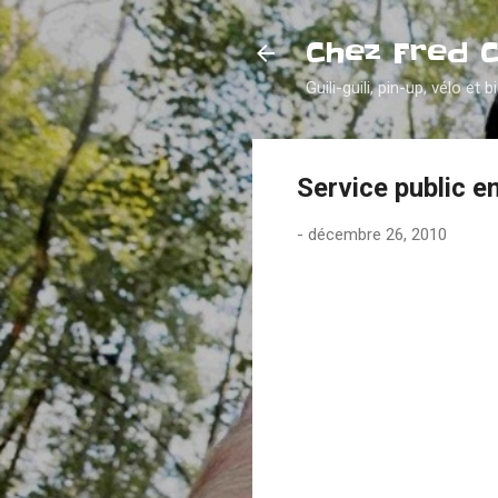
Chez Fred 
Guili-guili, pin-up, vélo et b
Service public en
-
décembre 26, 2010