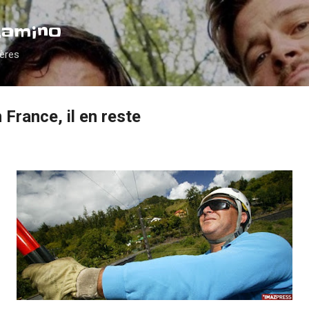
Accéder au contenu principal
Camino
ières
 France, il en reste