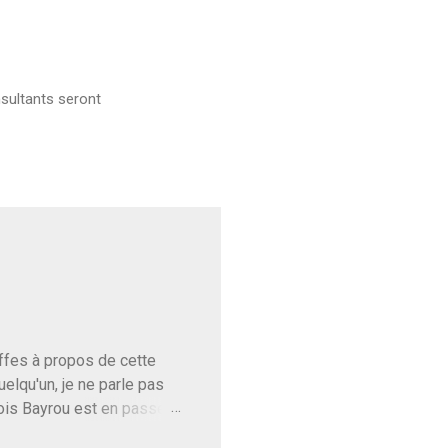
sultants seront
baffes à propos de cette
uelqu'un, je ne parle pas
ois Bayrou est en passe
'on l'apprend. On savait