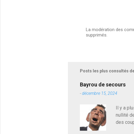
La modération des comme
supprimés.
E
n
r
e
g
i
s
Posts les plus consultés d
t
r
e
Bayrou de secours
r
-
décembre 15, 2024
u
n
c
Il y a pl
o
nullité d
m
m
des coup
e
de deveni
n