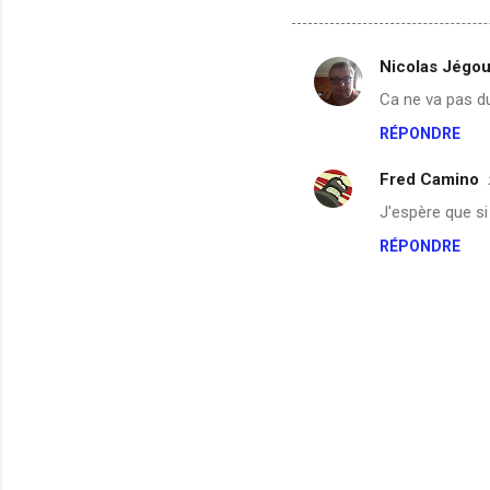
Nicolas Jégo
C
Ca ne va pas dur
o
RÉPONDRE
m
m
Fred Camino
e
J'espère que si
n
RÉPONDRE
t
a
i
r
e
s