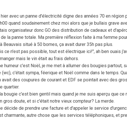
 hier avec un panne d'électricité digne des années 70 en région 
00 quand soudainement chez moi alors que je bullais grave av
'étais organisateur donc GO des distribution de cadeaux et d'apér
i de la panne totale. Ma première réflexion faite à ma femme pour 
 à Beauvais situé à 50 bornes, ça avait durer 35h pas plus.
 ce n'est pas possible, tout est électrique ici!", ah ben ouais j'
anger mais le vin était au frais dehors.
e humeur c'est Noël, je me met à allumer des bougies partout, s
e (wc), c'était sympa, féerique et Noël comme dans le temps. Qua
on avait des coupures de courant et EDF se pointait avec des gro
e quartier.
la bougie c'est bien gentil mais quand je me suis aperçu que ce n'
 un gros doute, et si c'était notre vieux compteur? La merde.
je décide de prendre une facture et d'appeler le service d'urgen
t charmante, autre chose que les services téléphoniques, et pre