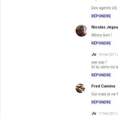
t
Des agents US à
a
RÉPONDRE
i
Nicolas Jégo
r
e
Allons bon !
s
RÉPONDRE
Ju
16 mai 2011 
yep yep !
et tu viens toi
RÉPONDRE
Fred Camino
Oui mais je ne f
RÉPONDRE
Ju
17 mai 2011 