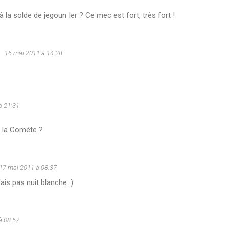
 la solde de jegoun Ier ? Ce mec est fort, très fort !
u
16 mai 2011 à 14:28
à 21:31
 à la Comète ?
17 mai 2011 à 08:37
ais pas nuit blanche :)
à 08:57