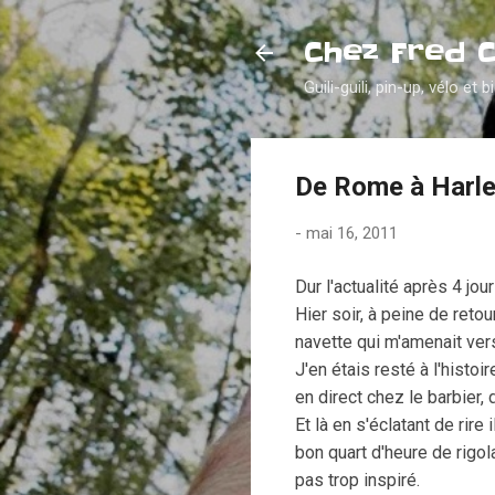
Chez Fred 
Guili-guili, pin-up, vélo et b
De Rome à Harl
-
mai 16, 2011
Dur l'actualité après 4 jo
Hier soir, à peine de ret
navette qui m'amenait ver
J'en étais resté à l'histoi
en direct chez le barbier,
Et là en s'éclatant de rire
bon quart d'heure de rigol
pas trop inspiré.