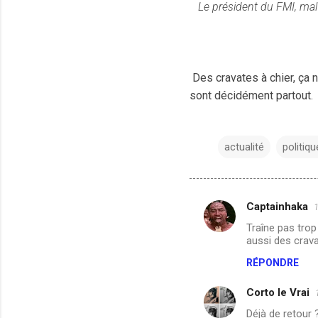
Le président du FMI, mal
Des cravates à chier, ça 
sont décidément partout.
actualité
politiqu
Captainhaka
1
C
Traîne pas trop
o
aussi des crava
m
RÉPONDRE
m
Corto le Vrai
e
n
Déjà de retour 