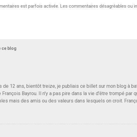
ntaires est parfois activée. Les commentaires désagréables ou in
e ce blog
us de 12 ans, bientôt treize, je publiais ce billet sur mon blog à 
e François Bayrou. Il n'y a pas pire dans la vie d'être trompé par q
les mais des amis ou des valeurs dans lesquels on croit. Franç
r le traite d'une partie de son électorat et c'est par la presse qu
candidat de la droite molle plus proche de Sarkozy que de Hollande
e de la gauche molle mais quand on écoutait ses discours criti
e président, on pouvait y croire. Une troisième voie, pourquoi pas