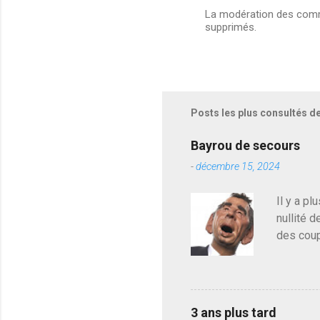
La modération des comme
supprimés.
E
n
r
e
g
i
s
Posts les plus consultés d
t
r
e
Bayrou de secours
r
-
décembre 15, 2024
u
n
c
Il y a pl
o
nullité d
m
m
des coup
e
de deveni
n
déjà le 
t
a
du centr
i
contre l
r
3 ans plus tard