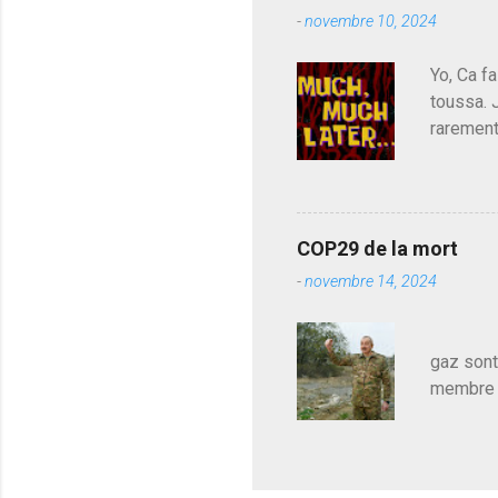
parti de
e
-
novembre 10, 2024
de l'Ass
est décou
Yo, Ca fa
toussa. 
rarement
j'avoue.
pouvoir,
Couilles
leur atte
COP29 de la mort
demandai
-
novembre 14, 2024
vouloir,
celui qu
Les pa
gaz sont
membre d
sur le c
le mieux
en train
pour le 