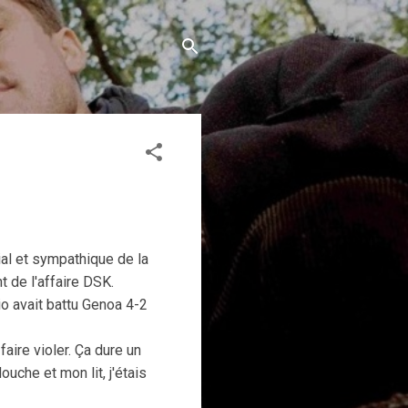
ial et sympathique de la
 de l'affaire DSK.
zio avait battu Genoa 4-2
faire violer. Ça dure un
uche et mon lit, j'étais