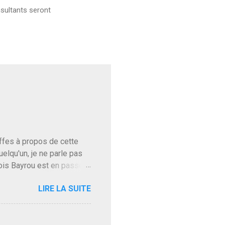
sultants seront
baffes à propos de cette
uelqu'un, je ne parle pas
ois Bayrou est en passe
'on l'apprend. On savait
LIRE LA SUITE
, sinon il serait candidat
ques presque sincères
. Personnellement je fais