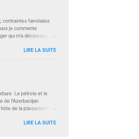
t pour accéder à la cantine
ns en Normandie. Bayrou
t, contraintes familiales
 mais je commente
gger qui m'a découragé,
Trump le débile revient au
LIRE LA SUITE
oit des troupes de Kim Mes
 l'intifada mondiale après
on de Netanyahu qui n'en
as franchement lui en
'exploser la gueule de
e Le pétrole et le
re de l'Azerbaïdjan
hôte de la plaisanterie
rnir aux marchés", si, mais
LIRE LA SUITE
eur d'une autre époque est
ec ses mots réconfortants
res d'hôtels. Avec "Un