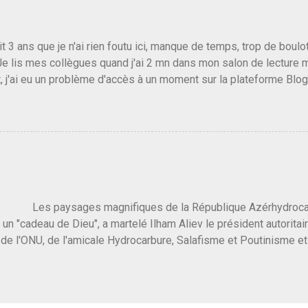
s gens qui pensent que les centristes ne servent à rien mis à par
emblée ou du Sénat. Ou assister au débarquement des américai
vert au grand jour, on sait maintenant que l'UMP lui fout la paix...
it 3 ans que je n'ai rien foutu ici, manque de temps, trop de boulo
Je lis mes collègues quand j'ai 2 mn dans mon salon de lecture
, j'ai eu un problème d'accès à un moment sur la plateforme Blo
 3 ans plus tard il s'en est passé des choses, aujourd'hui Donald 
 Vlad Poutine qui a déclaré la guerre à l'Europe via l'Ukraine reç
 Un, Les islamistes de la religion de paix et d'amour déclenchent
ntat du 7 octobre. Il est vrai que les suites rendues par l'autre c
t pas plus sont un tantinet excessif . Quelque part je ne peux p
 quand un attentat touche ton pays avec 1700 morts, tu as envie d
i a fait ça. Donc, nous avons dans ce monde, Les gens ...
ysages magnifiques de la République Azérhydrocarbur
 un "cadeau de Dieu", a martelé Ilham Aliev le président autoritai
e l'ONU, de l'amicale Hydrocarbure, Salafisme et Poutinisme et 
limat. "On ne doit pas reprocher aux pays d'en avoir et de les fou
 c'est d'en crever directement. On pourrait en rire mais ce dictat
 de convaincre une grosse partie des dirigeants de la planète av
marché pétrolier et quelques putes caucasiennes dans les chamb