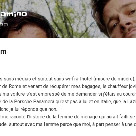
Accéder au contenu principal
Camino
ières
em
urs sans médias et surtout sans wi-fi à l’hôtel (misère de misère).
our de Rome et venant de récupérer mes bagages, le chauffeur jov
s ma voiture s'est empressé de me demander si j'étais au courant
re de la Porsche Panamera qu'est pas à lui et en Italie, que la La
 donc je lui réponds que non.
 il me raconte l'histoire de la femme de ménage qui aurait failli se 
ade, surtout avec ma femme parce que moi, à part penser à une do