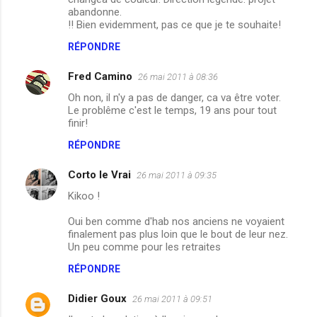
abandonne.
t
!! Bien evidemment, pas ce que je te souhaite!
a
RÉPONDRE
i
r
Fred Camino
26 mai 2011 à 08:36
e
Oh non, il n'y a pas de danger, ca va être voter.
Le problême c'est le temps, 19 ans pour tout
s
finir!
RÉPONDRE
Corto le Vrai
26 mai 2011 à 09:35
Kikoo !
Oui ben comme d'hab nos anciens ne voyaient
finalement pas plus loin que le bout de leur nez.
Un peu comme pour les retraites
RÉPONDRE
Didier Goux
26 mai 2011 à 09:51