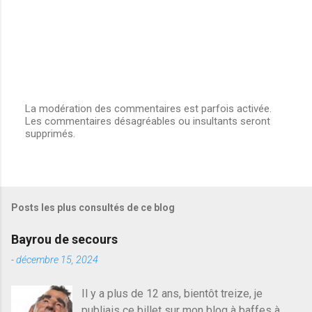
La modération des commentaires est parfois activée.
Les commentaires désagréables ou insultants seront
E
supprimés.
n
r
e
g
i
s
Posts les plus consultés de ce blog
t
r
e
Bayrou de secours
r
u
-
décembre 15, 2024
n
c
Il y a plus de 12 ans, bientôt treize, je
o
publiais ce billet sur mon blog à baffes à
m