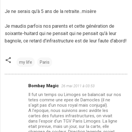
Je ne serais qu'à 5 ans de la retraite...misère
Je maudis parfois nos parents et cette génération de
soixante-huitard qui ne pensait qui ne pensait qu'à leur
bagnole, ce retard d'infrastructure est de leur faute d'abord!
my life
Paris
Bombay Magic
26 mai 2011 à 03:53
C
Il fut un temps ou Limoges se balancait sur nos
o
tetes comme une epee de Damocles (il ne
m
s'agit pas d'un nous royal mais conjugal).
A l'epoque, nous suivions avec avidite les
m
cartes des futures infrastructures, on vivait
dans l'espoir d'un TGV Paris Limoges. La ligne
e
etait prevue, mais un jour, sur la carte, elle
n
changea de couleur. Direction legende: projet