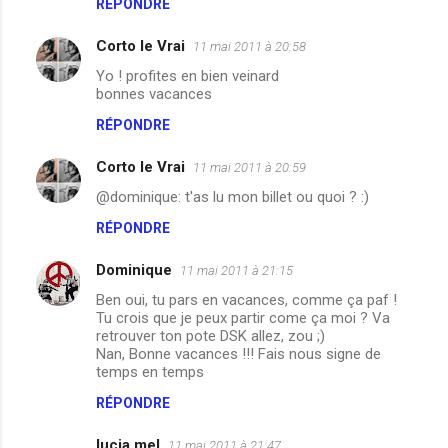
RÉPONDRE
e
Corto le Vrai
11 mai 2011 à 20:58
s
Yo ! profites en bien veinard
bonnes vacances
RÉPONDRE
Corto le Vrai
11 mai 2011 à 20:59
@dominique: t'as lu mon billet ou quoi ? :)
RÉPONDRE
Dominique
11 mai 2011 à 21:15
Ben oui, tu pars en vacances, comme ça paf !
Tu crois que je peux partir come ça moi ? Va
retrouver ton pote DSK allez, zou ;)
Nan, Bonne vacances !!! Fais nous signe de
temps en temps
RÉPONDRE
lucia mel
11 mai 2011 à 21:47