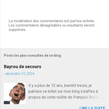
La modération des commentaires est parfois activée.
Les commentaires désagréables ou insultants seront
E
supprimés.
n
r
e
g
i
s
Posts les plus consultés de ce blog
t
r
e
Bayrou de secours
r
u
-
décembre 15, 2024
n
c
Il y a plus de 12 ans, bientôt treize, je
o
publiais ce billet sur mon blog à baffes à
m
m
propos de cette nullité de François Bayrou. Il
e
n'y a pas pire dans la vie d'être trompé par
n
LIRE LA SUITE
quelqu'un, je ne parle pas des couples mais
t