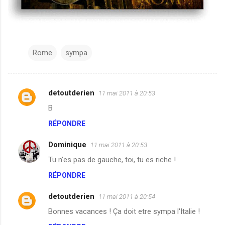
Rome
sympa
detoutderien
11 mai 2011 à 20:53
C
B
o
RÉPONDRE
m
m
Dominique
11 mai 2011 à 20:53
e
Tu n'es pas de gauche, toi, tu es riche !
n
RÉPONDRE
t
a
detoutderien
11 mai 2011 à 20:54
i
Bonnes vacances ! Ça doit etre sympa l'Italie !
r