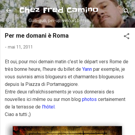
Accéder au contenu principal
Chez Fred Camino
Guili-guili, pin-up, vélo et bières
Per me domani è Roma
-
mai 11, 2011
Et oui, pour moi demain matin c'est le départ vers Rome de
très bonne heure, l'heure du billet de
Yann
par exemple, je
vous suivrais amis blogueurs et charmantes blogueuses
depuis la Piazza di Portamaggiore.
Entre deux rafraîchissements je vous donnerais des
nouvelles ici même ou sur mon blog
photos
certainement
de la terrasse de
l’hôtel
.
Ciao a tutti ;)