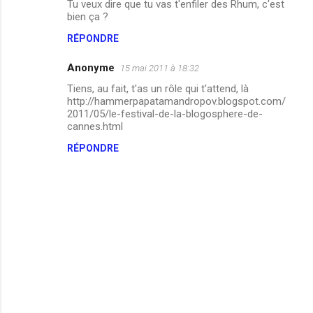
Tu veux dire que tu vas t'enfiler des Rhum, c'est
bien ça ?
RÉPONDRE
Anonyme
15 mai 2011 à 18:32
Tiens, au fait, t'as un rôle qui t'attend, là
http://hammerpapatamandropov.blogspot.com/
2011/05/le-festival-de-la-blogosphere-de-
cannes.html
RÉPONDRE