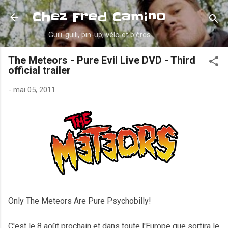
Accéder au contenu principal
Chez Fred Camino
Guili-guili, pin-up, vélo et bières
The Meteors - Pure Evil Live DVD - Third
official trailer
-
mai 05, 2011
Only The Meteors Are Pure Psychobilly!
C'est le 8 août prochain et dans toute l'Europe que sortira le