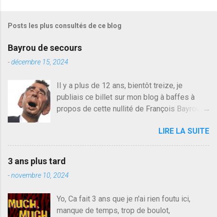
Posts les plus consultés de ce blog
Bayrou de secours
-
décembre 15, 2024
Il y a plus de 12 ans, bientôt treize, je
publiais ce billet sur mon blog à baffes à
propos de cette nullité de François Bayrou. Il
n'y a pas pire dans la vie d'être trompé par
LIRE LA SUITE
quelqu'un, je ne parle pas des couples mais
des amis ou des valeurs dans lesquels on
croit. François Bayrou est en passe de
3 ans plus tard
devenir le traite d'une partie de son électorat
-
novembre 10, 2024
et c'est par la presse qu'on l'apprend. On
savait déjà le candidat de la droite molle
Yo, Ca fait 3 ans que je n'ai rien foutu ici,
plus proche de Sarkozy que de Hollande,
manque de temps, trop de boulot,
sinon il serait candidat du centre de la