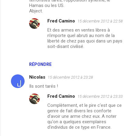
m
Hamas ou les US.
m
Abject.
e
Fred Camino
15 décembre 2012 à 22:58
n
Et des armes en ventes libres à
t
n'importe quel abruti au nom de la
liberté de chez pas quoi dans un pays
a
soit-disant civilisé.
i
r
RÉPONDRE
e
s
Nicolas
15 décembre 2012 à 23:28
Ils sont tarés !
Fred Camino
15 décembre 2012 à 23:33
Complètement, et le pire c'est que ce
genre de fait divers les conforte
d'avoir une arme chez eux. A noter
qu'on a quelques exemplaires
d'individus de ce type en France.