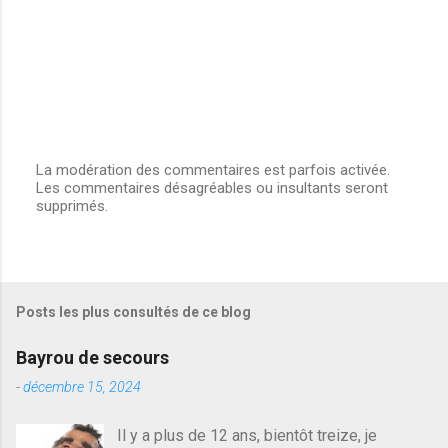
La modération des commentaires est parfois activée.
Les commentaires désagréables ou insultants seront
E
supprimés.
n
r
e
g
i
s
Posts les plus consultés de ce blog
t
r
e
Bayrou de secours
r
u
-
décembre 15, 2024
n
c
Il y a plus de 12 ans, bientôt treize, je
o