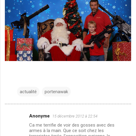
actualité
portenawak
Anonyme
15 décembre 2012 à 22:54
C
Ca me terrifie de voir des gosses avec des
o
armes à la main. Que ce soit chez les
terroristes tarés, l'opposition syrienne, le