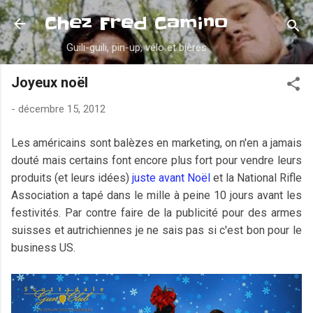
Accéder au contenu principal
Chez Fred Camino
Guili-guili, pin-up, vélo et bières
Joyeux noël
-
décembre 15, 2012
Les américains sont balèzes en marketing, on n'en a jamais
douté mais certains font encore plus fort pour vendre leurs
produits (et leurs idées)
juste avant Noël
et la National Rifle
Association a tapé dans le mille à peine 10 jours avant les
festivités. Par contre faire de la publicité pour des armes
suisses et autrichiennes je ne sais pas si c'est bon pour le
business US.