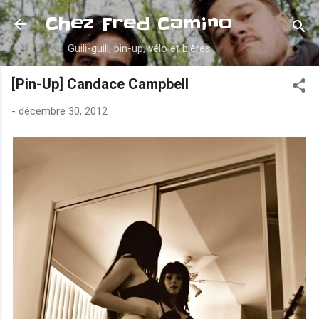
Accéder au contenu principal
Chez Fred Camino
Guili-guili, pin-up, vélo et bières
[Pin-Up] Candace Campbell
-
décembre 30, 2012