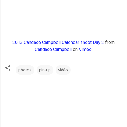
2013 Candace Campbell Calendar shoot Day 2
from
Candace Campbell
on
Vimeo
.
photos
pin-up
vidéo
C
o
m
m
e
n