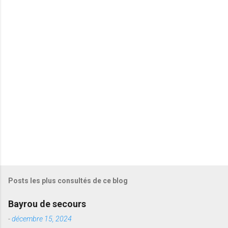
t
a
i
r
e
s
Posts les plus consultés de ce blog
Bayrou de secours
-
décembre 15, 2024