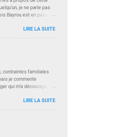
baffes à propos de cette
uelqu'un, je ne parle pas
ois Bayrou est en passe
'on l'apprend. On savait
LIRE LA SUITE
, sinon il serait candidat
ques presque sincères
. Personnellement je fais
t pour accéder à la cantine
ns en Normandie. Bayrou
t, contraintes familiales
 mais je commente
gger qui m'a découragé,
Trump le débile revient au
LIRE LA SUITE
oit des troupes de Kim Mes
 l'intifada mondiale après
on de Netanyahu qui n'en
as franchement lui en
'exploser la gueule de