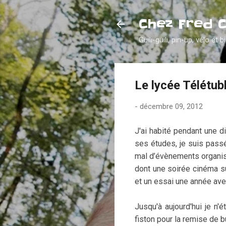
Chez Fred 
Guili-guili, pin-up, vélo et b
Le lycée Télétub
-
décembre 09, 2012
J'ai habité pendant une di
ses études, je suis passé
mal d’évènements organisé
dont une soirée cinéma su
et un essai une année avec 
Jusqu'à aujourd'hui je n'é
fiston pour la remise de b