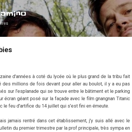
Accéder au contenu principal
Camino
ières
bies
zaine d'années à coté du lycée où le plus grand de la tribu fait
 des millions de fois devant pour aller au boulot, il y a eu pas
s sur l'esplanade qui se trouve entre le bâtiment et le parking
r écran géant posé sur la façade avec le film gnangnan Titanic
le feu d'artifice du 14 juillet qui s'est fini en émeute.
tais jamais rentré dans cet établissement, j'y suis allé avec le
ulletin du premier trimestre par la prof principale, très sympa en