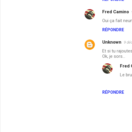
m
m
Fred Camino
e
Oui ça fait neu
n
RÉPONDRE
t
a
Unknown
9 dé
i
Et si tu rajoutes 
Ok, je sors...
r
Fred
e
Le bru
s
RÉPONDRE