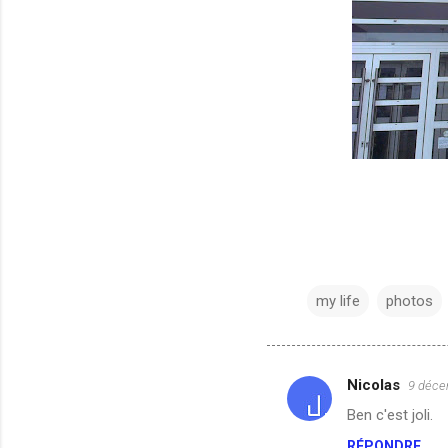
my life
photos
Nicolas
9 déce
C
Ben c'est joli.
o
RÉPONDRE