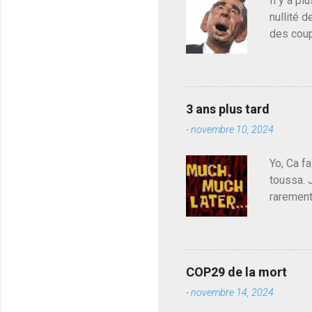
Il y a pl
o
nullité d
m
m
des coup
e
de deveni
n
déjà le 
t
a
du centr
i
contre l
r
3 ans plus tard
parti de
e
-
novembre 10, 2024
de l'Ass
est décou
Yo, Ca fa
toussa. 
rarement
j'avoue.
pouvoir,
Couilles
leur atte
COP29 de la mort
demandai
-
novembre 14, 2024
vouloir,