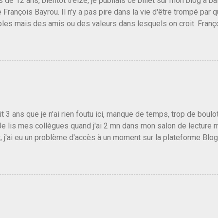
us de 12 ans, bientôt treize, je publiais ce billet sur mon blog à 
e François Bayrou. Il n'y a pas pire dans la vie d'être trompé par q
les mais des amis ou des valeurs dans lesquels on croit. Franç
r le traite d'une partie de son électorat et c'est par la presse qu
candidat de la droite molle plus proche de Sarkozy que de Hollande
e de la gauche molle mais quand on écoutait ses discours criti
e président, on pouvait y croire. Une troisième voie, pourquoi pas
s gens qui pensent que les centristes ne servent à rien mis à par
emblée ou du Sénat. Ou assister au débarquement des américai
vert au grand jour, on sait maintenant que l'UMP lui fout la paix...
it 3 ans que je n'ai rien foutu ici, manque de temps, trop de boulo
Je lis mes collègues quand j'ai 2 mn dans mon salon de lecture
, j'ai eu un problème d'accès à un moment sur la plateforme Blo
 3 ans plus tard il s'en est passé des choses, aujourd'hui Donald 
 Vlad Poutine qui a déclaré la guerre à l'Europe via l'Ukraine reç
 Un, Les islamistes de la religion de paix et d'amour déclenchent
ntat du 7 octobre. Il est vrai que les suites rendues par l'autre c
t pas plus sont un tantinet excessif . Quelque part je ne peux p
 quand un attentat touche ton pays avec 1700 morts, tu as envie d