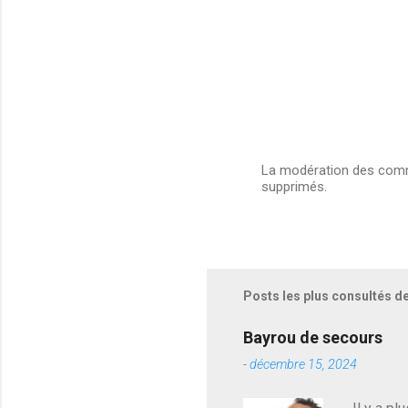
La modération des comme
supprimés.
E
n
r
e
g
i
s
Posts les plus consultés d
t
r
e
Bayrou de secours
r
-
décembre 15, 2024
u
n
c