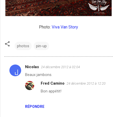
Photo:
Viva Van Story
photos
pin-up
Nicolas
24 décembre 2012 à 02:04
C
Beaux jambons.
o
Fred Camino
24 décembre 2012 à 12:20
m
Bon appétit!
m
e
n
RÉPONDRE
t