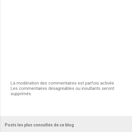
a
i
r
e
s
La modération des commentaires est parfois activée.
Les commentaires désagréables ou insultants seront
E
supprimés.
n
r
e
g
i
s
Posts les plus consultés de ce blog
t
r