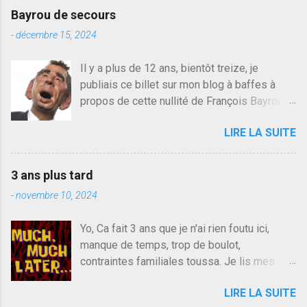
e
Bayrou de secours
r
u
-
décembre 15, 2024
n
c
Il y a plus de 12 ans, bientôt treize, je
o
publiais ce billet sur mon blog à baffes à
m
m
propos de cette nullité de François Bayrou. Il
e
n'y a pas pire dans la vie d'être trompé par
n
LIRE LA SUITE
quelqu'un, je ne parle pas des couples mais
t
a
des amis ou des valeurs dans lesquels on
i
croit. François Bayrou est en passe de
r
3 ans plus tard
devenir le traite d'une partie de son électorat
e
-
novembre 10, 2024
et c'est par la presse qu'on l'apprend. On
savait déjà le candidat de la droite molle
Yo, Ca fait 3 ans que je n'ai rien foutu ici,
plus proche de Sarkozy que de Hollande,
manque de temps, trop de boulot,
sinon il serait candidat du centre de la
contraintes familiales toussa. Je lis mes
gauche molle mais quand on écoutait ses
collègues quand j'ai 2 mn dans mon salon de
discours critiques presque sincères contre
LIRE LA SUITE
lecture mais je commente rarement, j'ai eu un
le président, on pouvait y croire. Une