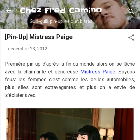
Accéder au contenu principal
Chez Fred Camino
Guili-guili, pin-up, vélo et bières
[Pin-Up] Mistress Paige
-
décembre 23, 2012
Première pin-up d'après la fin du monde alors on se lâche
avec la charmante et généreuse
Mistress Paige
. Soyons
fous: les femmes c'est comme les belles automobiles,
plus elles sont extravagantes et plus on a envie de
s'éclater avec.