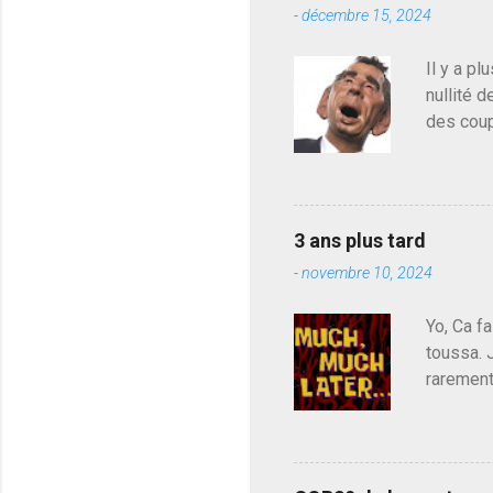
r
-
décembre 15, 2024
u
n
c
Il y a pl
o
nullité d
m
m
des coup
e
de deveni
n
déjà le 
t
a
du centr
i
contre l
r
3 ans plus tard
parti de
e
-
novembre 10, 2024
de l'Ass
est décou
Yo, Ca fa
toussa. 
rarement
j'avoue.
pouvoir,
Couilles
leur atte