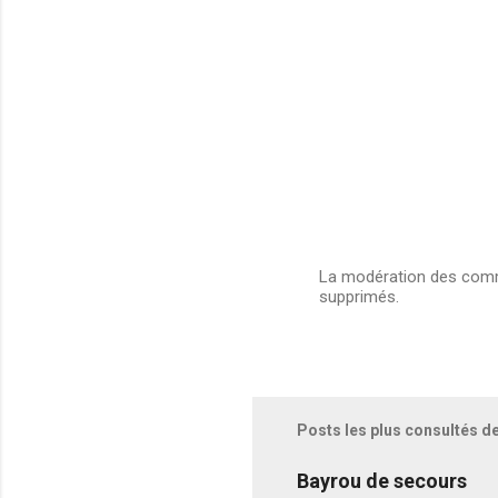
La modération des comme
supprimés.
E
n
r
e
g
i
s
Posts les plus consultés d
t
r
e
Bayrou de secours