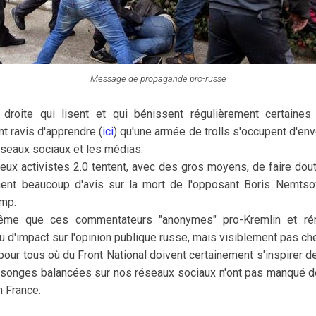
Message de propagande pro-russe
roite qui lisent et qui bénissent régulièrement certaines 
nt ravis d'apprendre (
ici
) qu'une armée de trolls s'occupent d'e
réseaux sociaux et les médias.
x activistes 2.0 tentent, avec des gros moyens, de faire dout
nent beaucoup d'avis sur la mort de l'opposant Boris Nemtsov
amp.
ême que ces commentateurs "anonymes" pro-Kremlin et ré
u d'impact sur l'opinion publique russe, mais visiblement pas ch
 pour tous où du Front National doivent certainement s'inspirer 
nsonges balancées sur nos réseaux sociaux n'ont pas manqué de
n France.