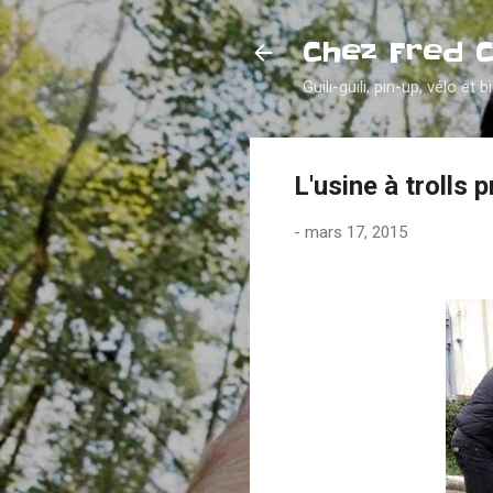
Chez Fred 
Guili-guili, pin-up, vélo et b
L'usine à trolls 
-
mars 17, 2015