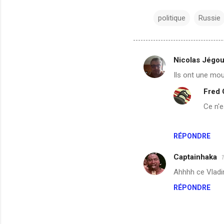
politique
Russie
Nicolas Jégo
C
Ils ont une mo
o
Fred
m
Ce n'e
m
e
n
RÉPONDRE
t
Captainhaka
1
a
Ahhhh ce Vladim
i
RÉPONDRE
r
e
s