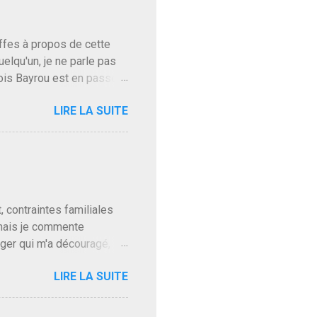
baffes à propos de cette
uelqu'un, je ne parle pas
ois Bayrou est en passe
'on l'apprend. On savait
LIRE LA SUITE
, sinon il serait candidat
ques presque sincères
. Personnellement je fais
t pour accéder à la cantine
ns en Normandie. Bayrou
t, contraintes familiales
 mais je commente
gger qui m'a découragé,
Trump le débile revient au
LIRE LA SUITE
oit des troupes de Kim Mes
 l'intifada mondiale après
on de Netanyahu qui n'en