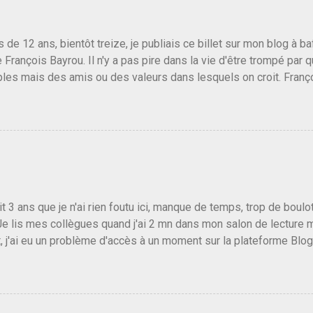
us de 12 ans, bientôt treize, je publiais ce billet sur mon blog à 
e François Bayrou. Il n'y a pas pire dans la vie d'être trompé par q
les mais des amis ou des valeurs dans lesquels on croit. Franç
r le traite d'une partie de son électorat et c'est par la presse qu
candidat de la droite molle plus proche de Sarkozy que de Hollande
e de la gauche molle mais quand on écoutait ses discours criti
e président, on pouvait y croire. Une troisième voie, pourquoi pas
s gens qui pensent que les centristes ne servent à rien mis à par
emblée ou du Sénat. Ou assister au débarquement des américai
vert au grand jour, on sait maintenant que l'UMP lui fout la paix...
it 3 ans que je n'ai rien foutu ici, manque de temps, trop de boulo
Je lis mes collègues quand j'ai 2 mn dans mon salon de lecture
, j'ai eu un problème d'accès à un moment sur la plateforme Blo
 3 ans plus tard il s'en est passé des choses, aujourd'hui Donald 
 Vlad Poutine qui a déclaré la guerre à l'Europe via l'Ukraine reç
 Un, Les islamistes de la religion de paix et d'amour déclenchent
ntat du 7 octobre. Il est vrai que les suites rendues par l'autre c