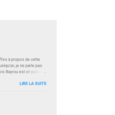
baffes à propos de cette
uelqu'un, je ne parle pas
ois Bayrou est en passe
'on l'apprend. On savait
LIRE LA SUITE
, sinon il serait candidat
ques presque sincères
. Personnellement je fais
t pour accéder à la cantine
ns en Normandie. Bayrou