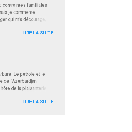
t, contraintes familiales
 mais je commente
gger qui m'a découragé,
Trump le débile revient au
LIRE LA SUITE
oit des troupes de Kim Mes
 l'intifada mondiale après
on de Netanyahu qui n'en
as franchement lui en
'exploser la gueule de
e Le pétrole et le
re de l'Azerbaïdjan
hôte de la plaisanterie
rnir aux marchés", si, mais
LIRE LA SUITE
eur d'une autre époque est
ec ses mots réconfortants
res d'hôtels. Avec "Un
lait même pas y participer à
 soirée où mon hôte