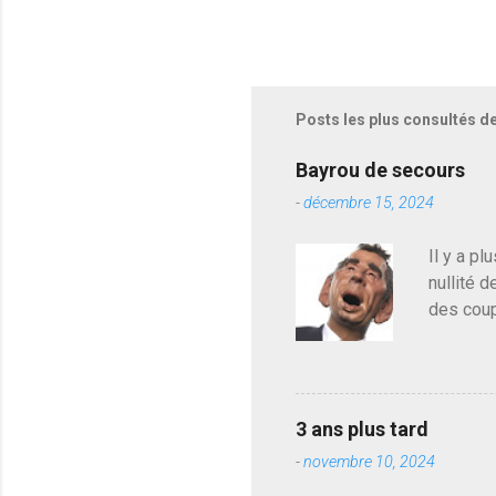
n
r
e
g
i
s
Posts les plus consultés d
t
r
e
Bayrou de secours
r
-
décembre 15, 2024
u
n
c
Il y a pl
o
nullité d
m
m
des coup
e
de deveni
n
déjà le 
t
a
du centr
i
contre l
r
3 ans plus tard
parti de
e
-
novembre 10, 2024
de l'Ass
est décou