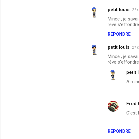
a
petit louis
21 
i
Mince , je sava
rêve s'effondre 
r
e
RÉPONDRE
s
petit louis
21 
Mince , je sava
rêve s'effondre 
petit 
A minc
Fred
C'est 
RÉPONDRE