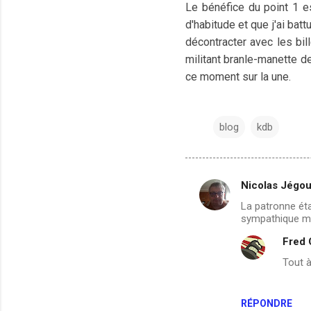
Le bénéfice du point 1 e
d'habitude et que j'ai bat
décontracter avec les bil
militant branle-manette d
ce moment sur la une.
blog
kdb
Nicolas Jégo
C
La patronne éta
o
sympathique ma
m
Fred
m
Tout à
e
n
RÉPONDRE
t