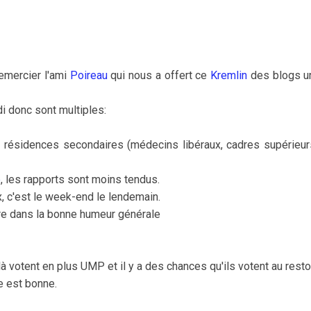
remercier l'ami
Poireau
qui nous a offert ce
Kremlin
des blogs un
i donc sont multiples:
s résidences secondaires (médecins libéraux, cadres supérieur
e
, les rapports sont moins tendus.
, c'est le week-end le lendemain.
re dans la bonne humeur générale
là votent en plus UMP et il y a des chances qu'ils votent au rest
ne est bonne.