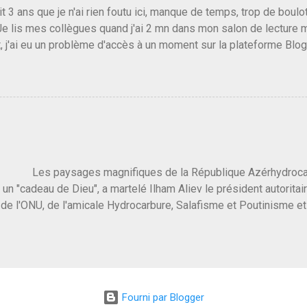
it 3 ans que je n'ai rien foutu ici, manque de temps, trop de boulo
Je lis mes collègues quand j'ai 2 mn dans mon salon de lecture
, j'ai eu un problème d'accès à un moment sur la plateforme Blo
 3 ans plus tard il s'en est passé des choses, aujourd'hui Donald 
 Vlad Poutine qui a déclaré la guerre à l'Europe via l'Ukraine reç
 Un, Les islamistes de la religion de paix et d'amour déclenchent
ntat du 7 octobre. Il est vrai que les suites rendues par l'autre c
t pas plus sont un tantinet excessif . Quelque part je ne peux p
 quand un attentat touche ton pays avec 1700 morts, tu as envie d
i a fait ça. Donc, nous avons dans ce monde, Les gens ...
ysages magnifiques de la République Azérhydrocarbur
 un "cadeau de Dieu", a martelé Ilham Aliev le président autoritai
e l'ONU, de l'amicale Hydrocarbure, Salafisme et Poutinisme et 
limat. "On ne doit pas reprocher aux pays d'en avoir et de les fou
 c'est d'en crever directement. On pourrait en rire mais ce dictat
 de convaincre une grosse partie des dirigeants de la planète av
marché pétrolier et quelques putes caucasiennes dans les chamb
 Dieu" prévisible à l'accueil , on aurait pu se douter qu'il ne fal
Fourni par Blogger
, on sent bien que l'ambiance sera malsaine. Je suis invité à une