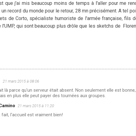
st que j'ai mis beaucoup moins de temps à l'aller pour me ren
tu un record du monde pour le retour, 28 mn précisément. A tel po
lets de Corto, spécialiste humoriste de l'armée française, fils d
e l'UMP, qui sont beaucoup plus drôle que les sketchs de Flore
u
21 mars 2015 à 08:06
it là parce qu'un serveur était absent. Non seulement elle est bonne
is en plus elle peut payer des tournées aux groupes.
 Camino
21 mars 2015 à 11:20
 fait, l'accueil est vraiment bien!