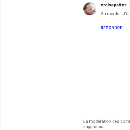
croisepattes
Ah merde ! J'ét
RÉPONDRE
La modération des comme
supprimés.
E