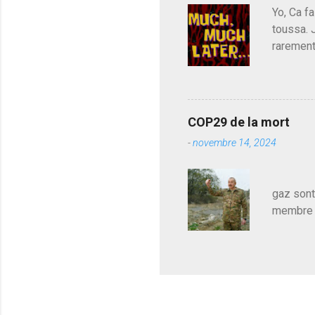
Yo, Ca fa
toussa. 
rarement
j'avoue.
pouvoir,
Couilles
leur atte
COP29 de la mort
demandai
-
novembre 14, 2024
vouloir,
celui qu
Les pa
gaz sont
membre d
sur le c
le mieux
en train
pour le 
cadeau de
l'avance