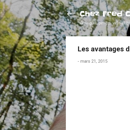
Chez Fred 
Guili-guili, pin-up, vélo et b
Les avantages d
-
mars 21, 2015