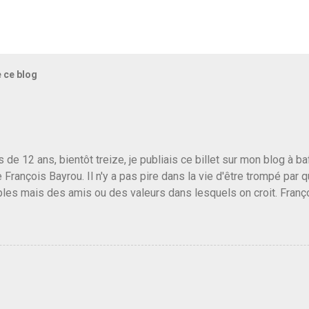
e ce blog
us de 12 ans, bientôt treize, je publiais ce billet sur mon blog à 
e François Bayrou. Il n'y a pas pire dans la vie d'être trompé par q
les mais des amis ou des valeurs dans lesquels on croit. Franç
r le traite d'une partie de son électorat et c'est par la presse qu
candidat de la droite molle plus proche de Sarkozy que de Hollande
e de la gauche molle mais quand on écoutait ses discours criti
e président, on pouvait y croire. Une troisième voie, pourquoi pas
s gens qui pensent que les centristes ne servent à rien mis à par
emblée ou du Sénat. Ou assister au débarquement des américai
vert au grand jour, on sait maintenant que l'UMP lui fout la paix...