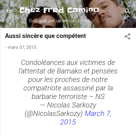
Accéder au contenu principal
Chez Fred Camino
Guili-guili, pin-up, vélo et bières
Aussi sincère que compétent
-
mars 07, 2015
Condoléances aux victimes de
l’attentat de Bamako et pensées
pour les proches de notre
compatriote assassiné par la
barbarie terroriste – NS
— Nicolas Sarkozy
(@NicolasSarkozy)
March 7,
2015