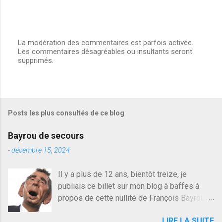
La modération des commentaires est parfois activée.
Les commentaires désagréables ou insultants seront
E
supprimés.
n
r
e
g
i
s
Posts les plus consultés de ce blog
t
r
e
Bayrou de secours
r
u
-
décembre 15, 2024
n
c
Il y a plus de 12 ans, bientôt treize, je
o
publiais ce billet sur mon blog à baffes à
m
m
propos de cette nullité de François Bayrou. Il
e
n'y a pas pire dans la vie d'être trompé par
n
LIRE LA SUITE
quelqu'un, je ne parle pas des couples mais
t