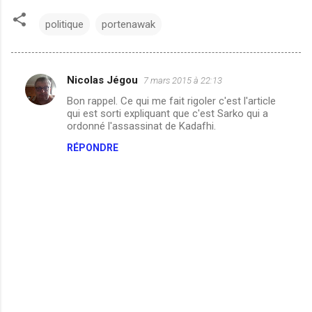
politique
portenawak
Nicolas Jégou
7 mars 2015 à 22:13
C
Bon rappel. Ce qui me fait rigoler c'est l'article
o
qui est sorti expliquant que c'est Sarko qui a
m
ordonné l'assassinat de Kadafhi.
m
RÉPONDRE
e
n
t
a
i
r
e
s