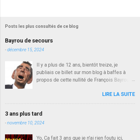
e
g
i
s
Posts les plus consultés de ce blog
t
r
e
Bayrou de secours
r
u
-
décembre 15, 2024
n
c
Il y a plus de 12 ans, bientôt treize, je
o
publiais ce billet sur mon blog à baffes à
m
m
propos de cette nullité de François Bayrou. Il
e
n'y a pas pire dans la vie d'être trompé par
n
LIRE LA SUITE
quelqu'un, je ne parle pas des couples mais
t
a
des amis ou des valeurs dans lesquels on
i
croit. François Bayrou est en passe de
r
3 ans plus tard
devenir le traite d'une partie de son électorat
e
-
novembre 10, 2024
et c'est par la presse qu'on l'apprend. On
savait déjà le candidat de la droite molle
Yo, Ca fait 3 ans que je n'ai rien foutu ici,
plus proche de Sarkozy que de Hollande,