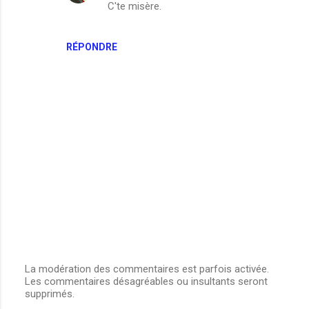
C'te misère.
m
e
n
RÉPONDRE
t
a
i
r
e
s
La modération des commentaires est parfois activée.
Les commentaires désagréables ou insultants seront
E
supprimés.
n
r