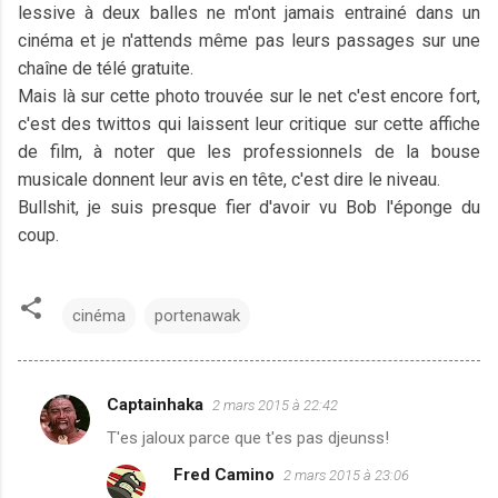
lessive à deux balles ne m'ont jamais entrainé dans un
cinéma et je n'attends même pas leurs passages sur une
chaîne de télé gratuite.
Mais là sur cette photo trouvée sur le net c'est encore fort,
c'est des twittos qui laissent leur critique sur cette affiche
de film, à noter que les professionnels de la bouse
musicale donnent leur avis en tête, c'est dire le niveau.
Bullshit, je suis presque fier d'avoir vu Bob l'éponge du
coup.
cinéma
portenawak
Captainhaka
2 mars 2015 à 22:42
C
T'es jaloux parce que t'es pas djeunss!
o
Fred Camino
2 mars 2015 à 23:06
m