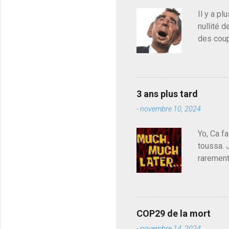
n
c
Il y a pl
o
nullité d
m
m
des coup
e
de deveni
n
déjà le 
t
a
du centr
i
contre l
r
3 ans plus tard
parti de
e
-
novembre 10, 2024
de l'Ass
est décou
Yo, Ca fa
toussa. 
rarement
j'avoue.
pouvoir,
Couilles
leur atte
COP29 de la mort
demandai
-
novembre 14, 2024