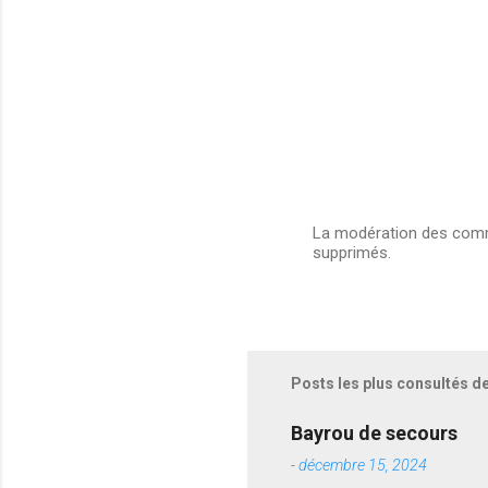
La modération des comme
supprimés.
E
n
r
e
g
i
s
Posts les plus consultés d
t
r
e
Bayrou de secours
r
-
décembre 15, 2024
u