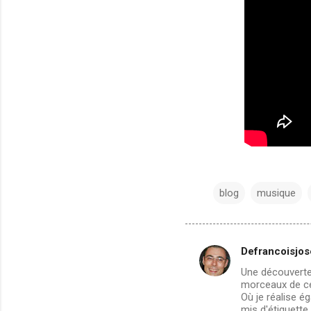
blog
musique
Defrancoisjos
C
Une découverte.
o
morceaux de ce
m
Où je réalise é
mis d'étiquette