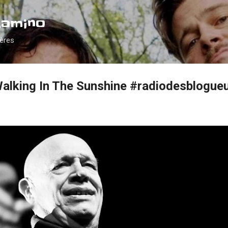
Accéder au contenu principal
Camino
ières
alking In The Sunshine #radiodesblogue