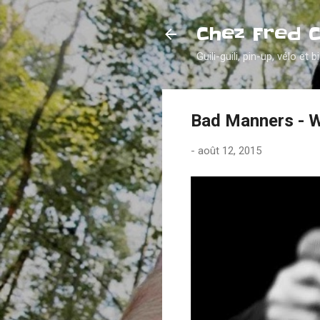
Chez Fred 
Guili-guili, pin-up, vélo et b
Bad Manners - W
-
août 12, 2015