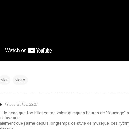
ska
vidéo
e
13 août 2015 à 23:27
 Je sens que ton billet va me valoir quelques heures de "fouinage" 
s lascars.
galement que j'aime depuis longtemps ce style de musique, ces ryth
 dessus.