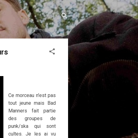
urs
Ce morceau n'est pas
tout jeune mais Bad
Manners fait partie
des groupes de
punk/ska qui sont
cultes. Je les ai vu