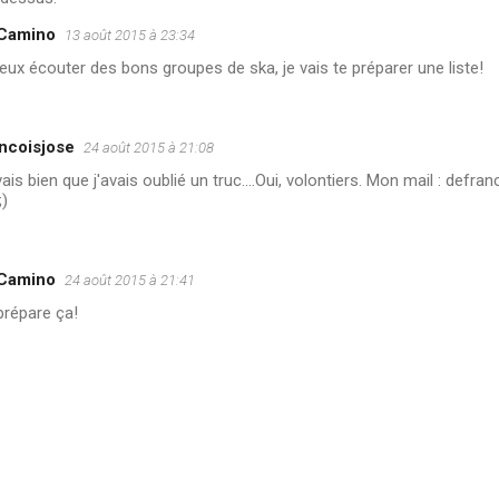
 Camino
13 août 2015 à 23:34
veux écouter des bons groupes de ska, je vais te préparer une liste!
ncoisjose
24 août 2015 à 21:08
ais bien que j'avais oublié un truc....Oui, volontiers. Mon mail : def
;)
 Camino
24 août 2015 à 21:41
prépare ça!