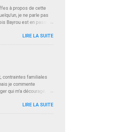
baffes à propos de cette
uelqu'un, je ne parle pas
ois Bayrou est en passe
'on l'apprend. On savait
LIRE LA SUITE
, sinon il serait candidat
ques presque sincères
. Personnellement je fais
t pour accéder à la cantine
ns en Normandie. Bayrou
t, contraintes familiales
 mais je commente
gger qui m'a découragé,
Trump le débile revient au
LIRE LA SUITE
oit des troupes de Kim Mes
 l'intifada mondiale après
on de Netanyahu qui n'en
as franchement lui en