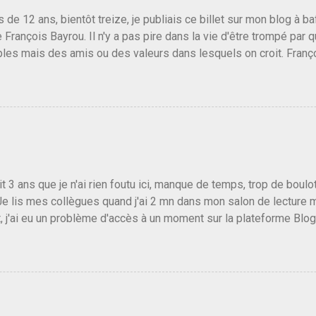
us de 12 ans, bientôt treize, je publiais ce billet sur mon blog à 
e François Bayrou. Il n'y a pas pire dans la vie d'être trompé par q
les mais des amis ou des valeurs dans lesquels on croit. Franç
r le traite d'une partie de son électorat et c'est par la presse qu
candidat de la droite molle plus proche de Sarkozy que de Hollande
e de la gauche molle mais quand on écoutait ses discours criti
e président, on pouvait y croire. Une troisième voie, pourquoi pas
s gens qui pensent que les centristes ne servent à rien mis à par
emblée ou du Sénat. Ou assister au débarquement des américai
vert au grand jour, on sait maintenant que l'UMP lui fout la paix...
it 3 ans que je n'ai rien foutu ici, manque de temps, trop de boulo
Je lis mes collègues quand j'ai 2 mn dans mon salon de lecture
, j'ai eu un problème d'accès à un moment sur la plateforme Blo
 3 ans plus tard il s'en est passé des choses, aujourd'hui Donald 
 Vlad Poutine qui a déclaré la guerre à l'Europe via l'Ukraine reç
 Un, Les islamistes de la religion de paix et d'amour déclenchent
ntat du 7 octobre. Il est vrai que les suites rendues par l'autre c
t pas plus sont un tantinet excessif . Quelque part je ne peux p