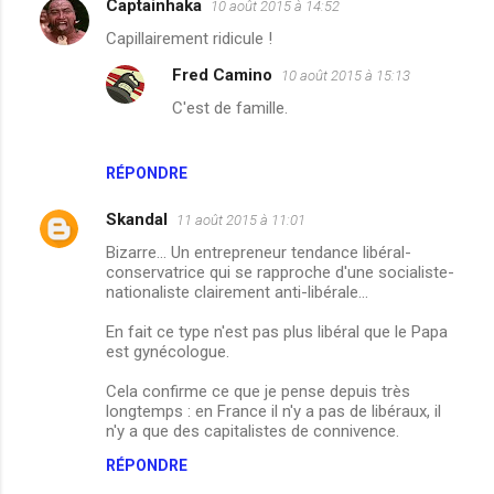
Captainhaka
10 août 2015 à 14:52
C
Capillairement ridicule !
o
Fred Camino
10 août 2015 à 15:13
m
C'est de famille.
m
e
n
RÉPONDRE
t
Skandal
11 août 2015 à 11:01
a
Bizarre... Un entrepreneur tendance libéral-
i
conservatrice qui se rapproche d'une socialiste-
nationaliste clairement anti-libérale...
r
e
En fait ce type n'est pas plus libéral que le Papa
est gynécologue.
s
Cela confirme ce que je pense depuis très
longtemps : en France il n'y a pas de libéraux, il
n'y a que des capitalistes de connivence.
RÉPONDRE