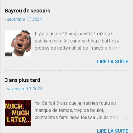
r
e
Bayrou de secours
r
u
-
décembre 15, 2024
n
c
Il y a plus de 12 ans, bientôt treize, je
o
publiais ce billet sur mon blog à baffes à
m
m
propos de cette nullité de François Bayrou. Il
e
n'y a pas pire dans la vie d'être trompé par
n
LIRE LA SUITE
quelqu'un, je ne parle pas des couples mais
t
a
des amis ou des valeurs dans lesquels on
i
croit. François Bayrou est en passe de
r
3 ans plus tard
devenir le traite d'une partie de son électorat
e
-
novembre 10, 2024
et c'est par la presse qu'on l'apprend. On
savait déjà le candidat de la droite molle
Yo, Ca fait 3 ans que je n'ai rien foutu ici,
plus proche de Sarkozy que de Hollande,
manque de temps, trop de boulot,
sinon il serait candidat du centre de la
contraintes familiales toussa. Je lis mes
gauche molle mais quand on écoutait ses
collègues quand j'ai 2 mn dans mon salon de
discours critiques presque sincères contre
LIRE LA SUITE
lecture mais je commente rarement, j'ai eu un