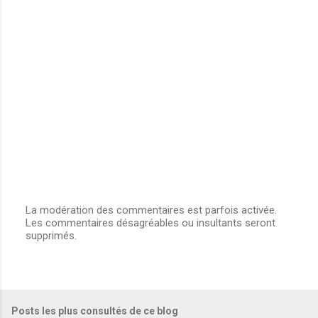
La modération des commentaires est parfois activée.
Les commentaires désagréables ou insultants seront
E
supprimés.
n
r
e
g
i
s
Posts les plus consultés de ce blog
t