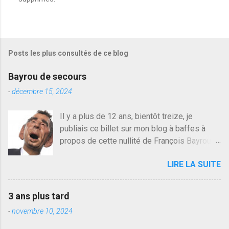
r
e
g
i
s
Posts les plus consultés de ce blog
t
r
e
Bayrou de secours
r
u
-
décembre 15, 2024
n
c
Il y a plus de 12 ans, bientôt treize, je
o
publiais ce billet sur mon blog à baffes à
m
m
propos de cette nullité de François Bayrou. Il
e
n'y a pas pire dans la vie d'être trompé par
n
LIRE LA SUITE
quelqu'un, je ne parle pas des couples mais
t
a
des amis ou des valeurs dans lesquels on
i
croit. François Bayrou est en passe de
r
3 ans plus tard
devenir le traite d'une partie de son électorat
e
-
novembre 10, 2024
et c'est par la presse qu'on l'apprend. On
savait déjà le candidat de la droite molle