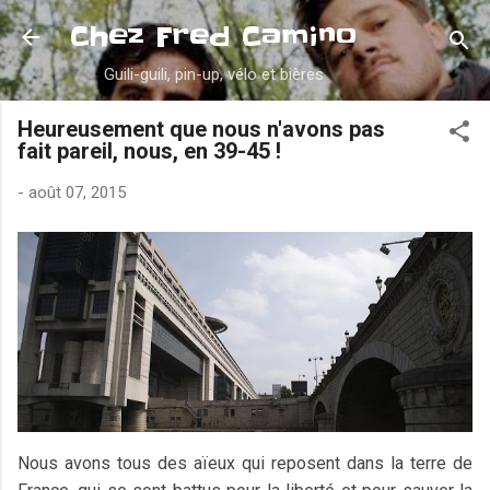
Accéder au contenu principal
Chez Fred Camino
Guili-guili, pin-up, vélo et bières
Heureusement que nous n'avons pas
fait pareil, nous, en 39-45 !
-
août 07, 2015
Nous avons tous des aïeux qui reposent dans la terre de