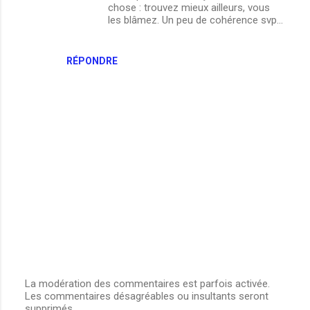
chose : trouvez mieux ailleurs, vous
les blâmez. Un peu de cohérence svp...
RÉPONDRE
La modération des commentaires est parfois activée.
Les commentaires désagréables ou insultants seront
E
supprimés.
n