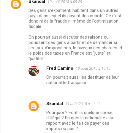
Skandal
10 août 2015 à 09:29
C
Des gens s'expatrient, habitent dans un autres
o
pays dans lequel ils payent des impôts. Ce n'est
m
donc ni de la fraude ni même de l'optimisation
fiscale.
m
On pourrait aussi discuter des raisons qui
e
poussent ces gens à partir et se demander si
n
les taux d'impositions, le niveaux des charges et
le poids des taxes en France est "juste" et
t
"justifié".
a
Fred Camino
10 août 2015 à 15:15
i
On pourrait aussi les destituer de leur
r
nationalité française.
e
s
Skandal
11 août 2015 à 11:11
Pourquoi ? Font ils quelque chose
d'illégal ? En quoi la nationalité a un
rapport avec le fait de payer des
impôts ou pas ?