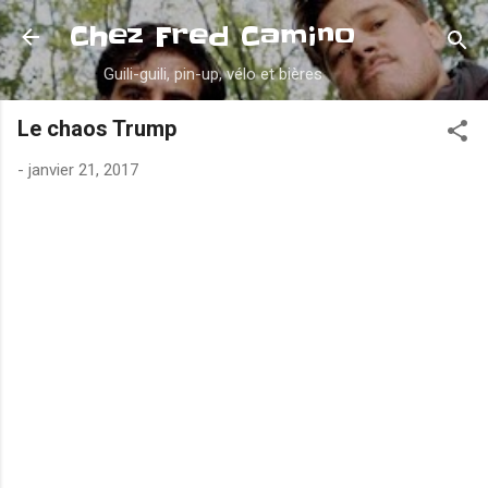
Accéder au contenu principal
Chez Fred Camino
Guili-guili, pin-up, vélo et bières
Le chaos Trump
-
janvier 21, 2017