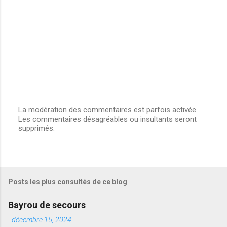
La modération des commentaires est parfois activée.
Les commentaires désagréables ou insultants seront
E
supprimés.
n
r
e
g
i
s
Posts les plus consultés de ce blog
t
r
e
Bayrou de secours
r
u
-
décembre 15, 2024