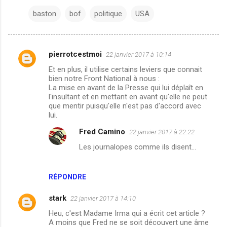
baston
bof
politique
USA
pierrotcestmoi
22 janvier 2017 à 10:14
C
Et en plus, il utilise certains leviers que connait
o
bien notre Front National à nous :
m
La mise en avant de la Presse qui lui déplaît en
l'insultant et en mettant en avant qu'elle ne peut
m
que mentir puisqu'elle n'est pas d'accord avec
lui.
e
n
Fred Camino
22 janvier 2017 à 22:22
t
Les journalopes comme ils disent...
a
i
RÉPONDRE
r
stark
22 janvier 2017 à 14:10
e
Heu, c'est Madame Irma qui a écrit cet article ?
s
A moins que Fred ne se soit découvert une âme