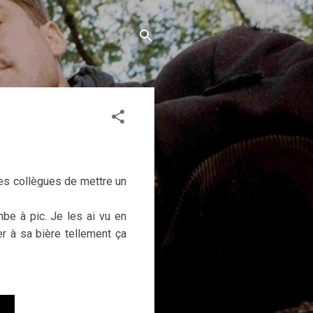
mes collègues de mettre un
be à pic. Je les ai vu en
cher à sa bière tellement ça