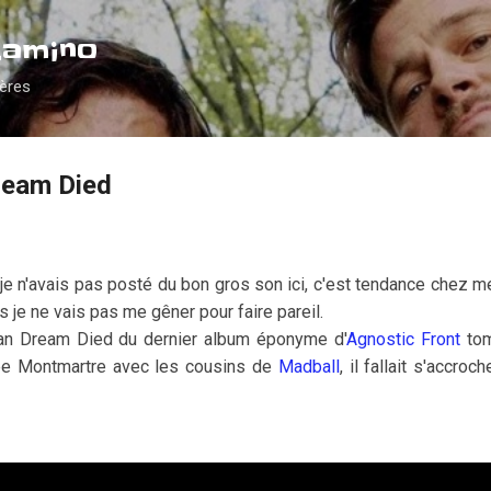
Accéder au contenu principal
Camino
ières
ream Died
je n'avais pas posté du bon gros son ici, c'est tendance chez 
 je ne vais pas me gêner pour faire pareil.
an Dream Died du dernier album éponyme d'
Agnostic Front
tom
sée Montmartre avec les cousins de
Madball
, il fallait s'accro