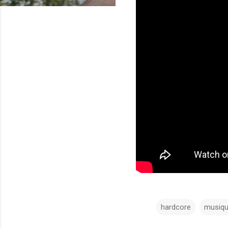
hardcore
musiq