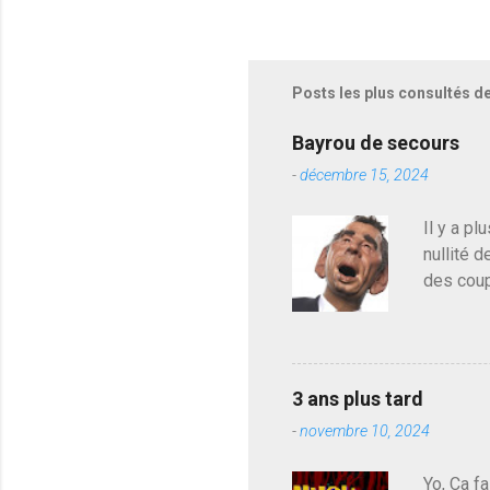
Posts les plus consultés d
Bayrou de secours
-
décembre 15, 2024
Il y a pl
nullité d
des coup
de deveni
déjà le 
du centr
contre l
3 ans plus tard
parti de
-
novembre 10, 2024
de l'Ass
est décou
Yo, Ca fa