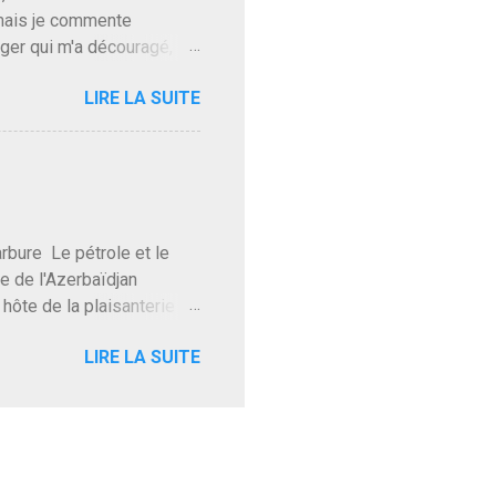
 mais je commente
gger qui m'a découragé,
Trump le débile revient au
LIRE LA SUITE
oit des troupes de Kim Mes
 l'intifada mondiale après
on de Netanyahu qui n'en
as franchement lui en
'exploser la gueule de
e Le pétrole et le
re de l'Azerbaïdjan
hôte de la plaisanterie
rnir aux marchés", si, mais
LIRE LA SUITE
eur d'une autre époque est
ec ses mots réconfortants
res d'hôtels. Avec "Un
lait même pas y participer à
 soirée où mon hôte