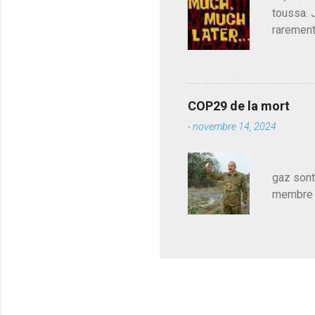
toussa. 
rarement
j'avoue.
pouvoir,
Couilles
leur atte
COP29 de la mort
demandai
-
novembre 14, 2024
vouloir,
celui qu
Les pa
gaz sont
membre d
sur le c
le mieux
en train
pour le 
cadeau de
l'avance
m'expliqu