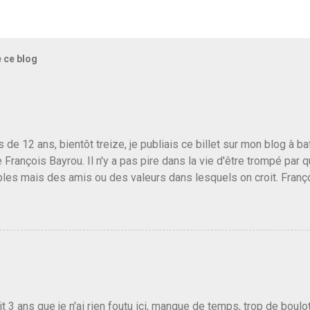
e ce blog
us de 12 ans, bientôt treize, je publiais ce billet sur mon blog à 
e François Bayrou. Il n'y a pas pire dans la vie d'être trompé par q
les mais des amis ou des valeurs dans lesquels on croit. Franç
r le traite d'une partie de son électorat et c'est par la presse qu
candidat de la droite molle plus proche de Sarkozy que de Hollande
e de la gauche molle mais quand on écoutait ses discours criti
e président, on pouvait y croire. Une troisième voie, pourquoi pas
s gens qui pensent que les centristes ne servent à rien mis à par
emblée ou du Sénat. Ou assister au débarquement des américai
vert au grand jour, on sait maintenant que l'UMP lui fout la paix...
it 3 ans que je n'ai rien foutu ici, manque de temps, trop de boulo