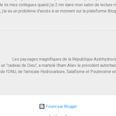
Je lis mes collègues quand j'ai 2 mn dans mon salon de lecture
, j'ai eu un problème d'accès à un moment sur la plateforme Blo
 3 ans plus tard il s'en est passé des choses, aujourd'hui Donald 
 Vlad Poutine qui a déclaré la guerre à l'Europe via l'Ukraine reç
 Un, Les islamistes de la religion de paix et d'amour déclenchent
ntat du 7 octobre. Il est vrai que les suites rendues par l'autre c
t pas plus sont un tantinet excessif . Quelque part je ne peux p
 quand un attentat touche ton pays avec 1700 morts, tu as envie d
i a fait ça. Donc, nous avons dans ce monde, Les gens ...
ysages magnifiques de la République Azérhydrocarbur
 un "cadeau de Dieu", a martelé Ilham Aliev le président autoritai
e l'ONU, de l'amicale Hydrocarbure, Salafisme et Poutinisme et 
limat. "On ne doit pas reprocher aux pays d'en avoir et de les fou
 c'est d'en crever directement. On pourrait en rire mais ce dictat
 de convaincre une grosse partie des dirigeants de la planète av
marché pétrolier et quelques putes caucasiennes dans les chamb
 Dieu" prévisible à l'accueil , on aurait pu se douter qu'il ne fal
Fourni par Blogger
, on sent bien que l'ambiance sera malsaine. Je suis invité à une
e que le r...