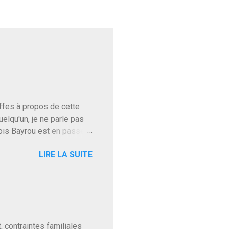
baffes à propos de cette
uelqu'un, je ne parle pas
ois Bayrou est en passe
'on l'apprend. On savait
LIRE LA SUITE
, sinon il serait candidat
ques presque sincères
. Personnellement je fais
t pour accéder à la cantine
ns en Normandie. Bayrou
t, contraintes familiales