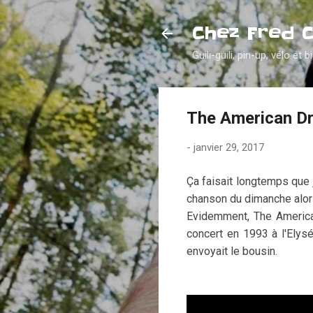
Chez Fred 
Guili-guili, pin-up, vélo et b
The American D
-
janvier 29, 2017
Ça faisait longtemps que 
chanson du dimanche alors
Evidemment, The Americ
concert en 1993 à l'Ely
envoyait le bousin.