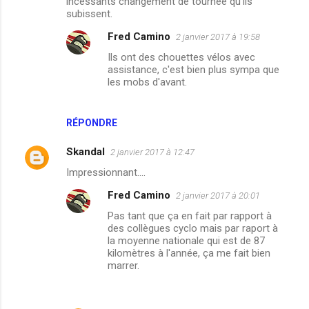
incessants changement de tournée qu'ils
subissent.
r
e
Fred Camino
2 janvier 2017 à 19:58
s
Ils ont des chouettes vélos avec
assistance, c'est bien plus sympa que
les mobs d'avant.
RÉPONDRE
Skandal
2 janvier 2017 à 12:47
Impressionnant....
Fred Camino
2 janvier 2017 à 20:01
Pas tant que ça en fait par rapport à
des collègues cyclo mais par raport à
la moyenne nationale qui est de 87
kilomètres à l'année, ça me fait bien
marrer.