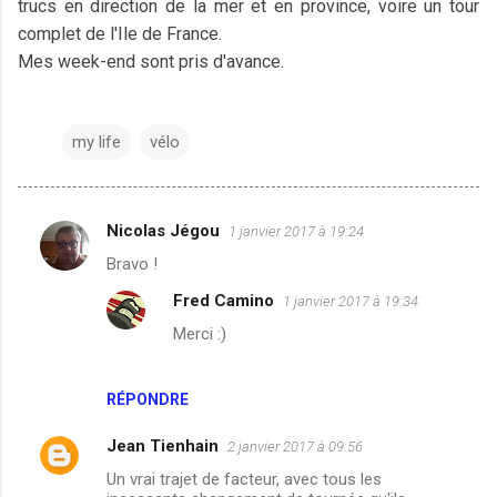
trucs en direction de la mer et en province, voire un tour
complet de l'Ile de France.
Mes week-end sont pris d'avance.
my life
vélo
Nicolas Jégou
1 janvier 2017 à 19:24
C
Bravo !
o
Fred Camino
1 janvier 2017 à 19:34
m
Merci :)
m
e
n
RÉPONDRE
t
Jean Tienhain
2 janvier 2017 à 09:56
a
Un vrai trajet de facteur, avec tous les
i