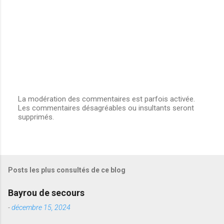
La modération des commentaires est parfois activée.
Les commentaires désagréables ou insultants seront
E
supprimés.
n
r
e
g
i
s
Posts les plus consultés de ce blog
t
r
e
Bayrou de secours
r
u
-
décembre 15, 2024
n