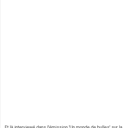
Et là interviewé dans l'émission 'Un monde de bulles' sur la