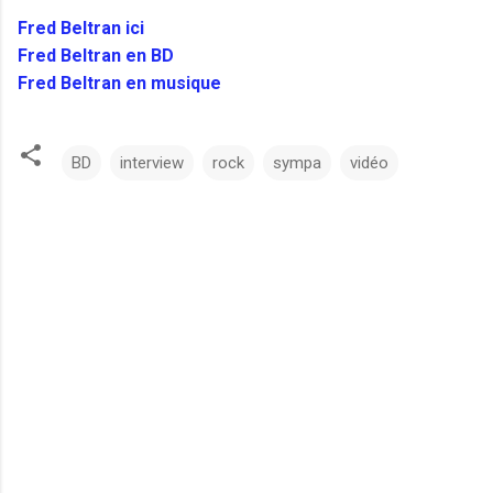
Fred Beltran ici
Fred Beltran en BD
Fred Beltran en musique
BD
interview
rock
sympa
vidéo
C
o
m
m
e
n
t
a
i