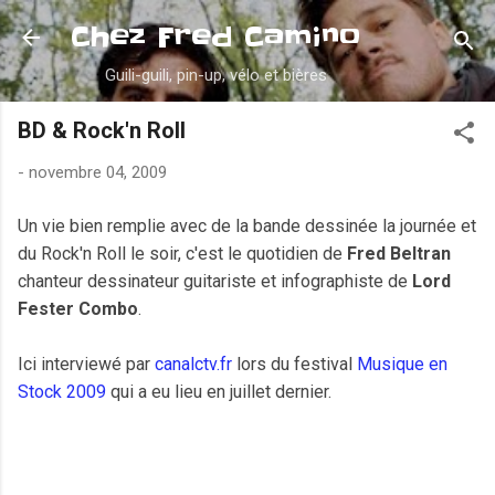
Accéder au contenu principal
Chez Fred Camino
Guili-guili, pin-up, vélo et bières
BD & Rock'n Roll
-
novembre 04, 2009
Un vie bien remplie avec de la bande dessinée la journée et
du Rock'n Roll le soir, c'est le quotidien de
Fred Beltran
chanteur dessinateur guitariste et infographiste de
Lord
Fester Combo
.
Ici interviewé par
canalctv.fr
lors du festival
Musique en
Stock 2009
qui a eu lieu en juillet dernier.