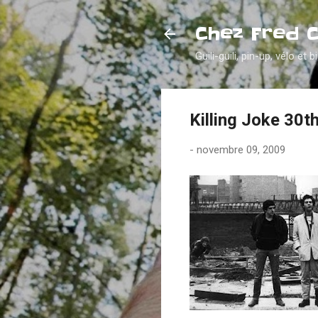
Chez Fred 
Guili-guili, pin-up, vélo et b
Killing Joke 30t
-
novembre 09, 2009