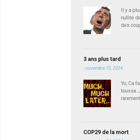
Il y a pl
nullité d
des coup
de deveni
déjà le 
du centr
contre l
3 ans plus tard
parti de
-
novembre 10, 2024
de l'Ass
est décou
Yo, Ca fa
toussa. 
rarement
j'avoue.
pouvoir,
Couilles
leur atte
COP29 de la mort
demandai