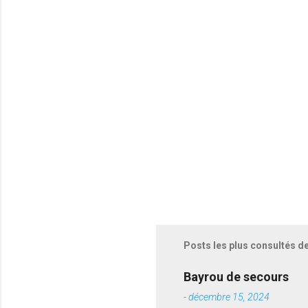
t
a
i
r
e
s
Posts les plus consultés d
Bayrou de secours
-
décembre 15, 2024