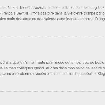
us de 12 ans, bientôt treize, je publiais ce billet sur mon blog à 
e François Bayrou. Il n'y a pas pire dans la vie d'être trompé par q
les mais des amis ou des valeurs dans lesquels on croit. Franç
r le traite d'une partie de son électorat et c'est par la presse qu
candidat de la droite molle plus proche de Sarkozy que de Hollande
e de la gauche molle mais quand on écoutait ses discours criti
e président, on pouvait y croire. Une troisième voie, pourquoi pas
s gens qui pensent que les centristes ne servent à rien mis à par
emblée ou du Sénat. Ou assister au débarquement des américai
vert au grand jour, on sait maintenant que l'UMP lui fout la paix...
it 3 ans que je n'ai rien foutu ici, manque de temps, trop de boulo
Je lis mes collègues quand j'ai 2 mn dans mon salon de lecture
, j'ai eu un problème d'accès à un moment sur la plateforme Blo
 3 ans plus tard il s'en est passé des choses, aujourd'hui Donald 
 Vlad Poutine qui a déclaré la guerre à l'Europe via l'Ukraine reç
 Un, Les islamistes de la religion de paix et d'amour déclenchent
ntat du 7 octobre. Il est vrai que les suites rendues par l'autre c
t pas plus sont un tantinet excessif . Quelque part je ne peux p