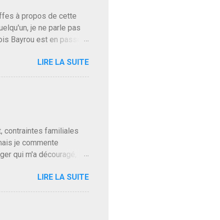
baffes à propos de cette
uelqu'un, je ne parle pas
ois Bayrou est en passe
'on l'apprend. On savait
LIRE LA SUITE
, sinon il serait candidat
ques presque sincères
. Personnellement je fais
t pour accéder à la cantine
ns en Normandie. Bayrou
t, contraintes familiales
 mais je commente
gger qui m'a découragé,
Trump le débile revient au
LIRE LA SUITE
oit des troupes de Kim Mes
 l'intifada mondiale après
on de Netanyahu qui n'en
as franchement lui en