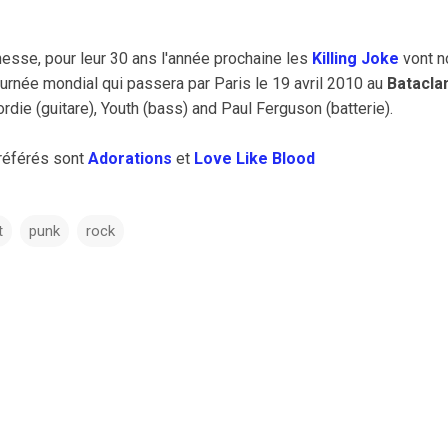
esse, pour leur 30 ans l'année prochaine les
Killing Joke
vont n
ournée mondial qui passera par Paris le 19 avril 2010 au
Batacla
die (guitare), Youth (bass) and Paul Ferguson (batterie).
référés sont
Adorations
et
Love Like Blood
t
punk
rock