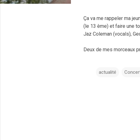
Ça va me rappeler ma jeun
(le 13 ème) et faire une t
Jaz Coleman (vocals), Geor
Deux de mes morceaux p
actualité
Concer
C
o
m
m
e
n