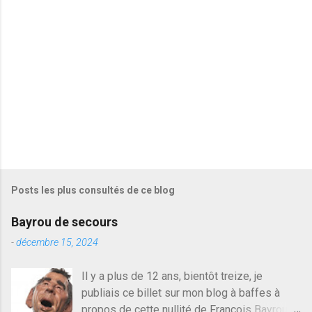
r
e
s
Posts les plus consultés de ce blog
Bayrou de secours
-
décembre 15, 2024
Il y a plus de 12 ans, bientôt treize, je
publiais ce billet sur mon blog à baffes à
propos de cette nullité de François Bayrou. Il