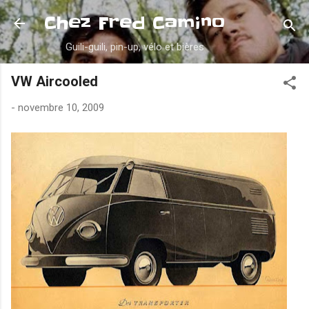
Accéder au contenu principal
Chez Fred Camino
Guili-guili, pin-up, vélo et bières
VW Aircooled
-
novembre 10, 2009