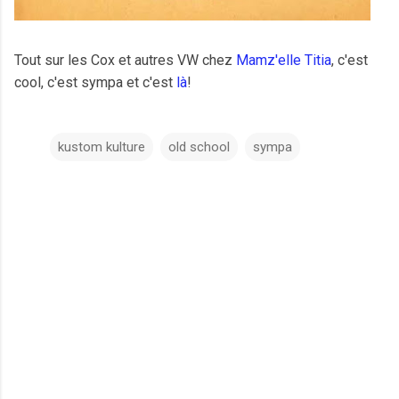
Tout sur les Cox et autres VW chez
Mamz'elle Titia
, c'est
cool, c'est sympa et c'est
là
!
kustom kulture
old school
sympa
C
o
m
m
e
n
t
a
i