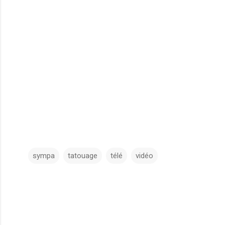
sympa
tatouage
télé
vidéo
C
o
m
m