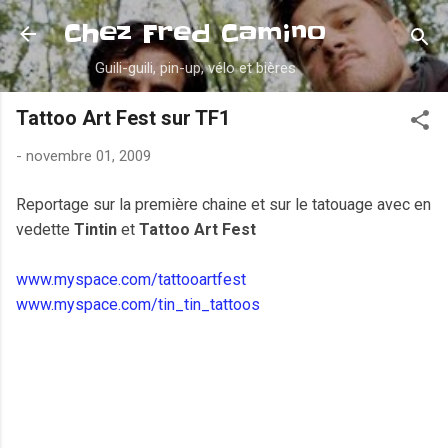
Accéder au contenu principal
Chez Fred Camino
Guili-guili, pin-up, vélo et bières
Tattoo Art Fest sur TF1
-
novembre 01, 2009
Reportage sur la première chaine et sur le tatouage avec en
vedette
Tintin
et
Tattoo Art Fest
www.myspace.com/tattooartfest
www.myspace.com/tin_tin_tattoos