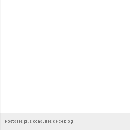
e
n
t
a
i
r
e
s
Posts les plus consultés de ce blog