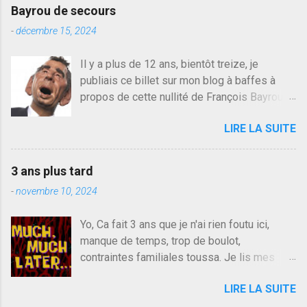
Bayrou de secours
-
décembre 15, 2024
Il y a plus de 12 ans, bientôt treize, je
publiais ce billet sur mon blog à baffes à
propos de cette nullité de François Bayrou. Il
n'y a pas pire dans la vie d'être trompé par
LIRE LA SUITE
quelqu'un, je ne parle pas des couples mais
des amis ou des valeurs dans lesquels on
croit. François Bayrou est en passe de
3 ans plus tard
devenir le traite d'une partie de son électorat
-
novembre 10, 2024
et c'est par la presse qu'on l'apprend. On
savait déjà le candidat de la droite molle
Yo, Ca fait 3 ans que je n'ai rien foutu ici,
plus proche de Sarkozy que de Hollande,
manque de temps, trop de boulot,
sinon il serait candidat du centre de la
contraintes familiales toussa. Je lis mes
gauche molle mais quand on écoutait ses
collègues quand j'ai 2 mn dans mon salon de
discours critiques presque sincères contre
LIRE LA SUITE
lecture mais je commente rarement, j'ai eu un
le président, on pouvait y croire. Une
problème d'accès à un moment sur la