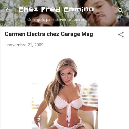
Accéder au contenu principal
Chez Fred Camino
Guili-guili, pin-up, vélo et bières
Carmen Electra chez Garage Mag
-
novembre 21, 2009