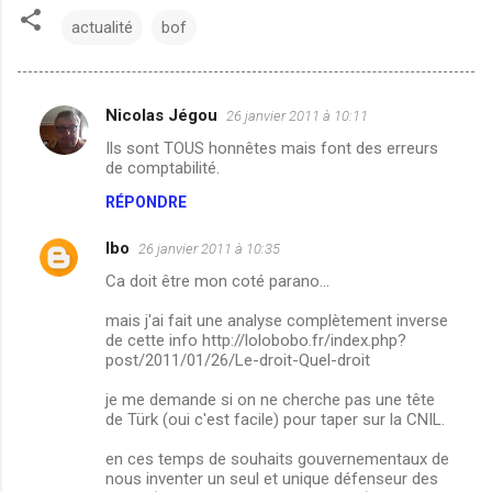
actualité
bof
Nicolas Jégou
26 janvier 2011 à 10:11
C
Ils sont TOUS honnêtes mais font des erreurs
o
de comptabilité.
m
RÉPONDRE
m
lbo
e
26 janvier 2011 à 10:35
n
Ca doit être mon coté parano...
t
mais j'ai fait une analyse complètement inverse
de cette info http://lolobobo.fr/index.php?
a
post/2011/01/26/Le-droit-Quel-droit
i
je me demande si on ne cherche pas une tête
r
de Türk (oui c'est facile) pour taper sur la CNIL.
e
en ces temps de souhaits gouvernementaux de
s
nous inventer un seul et unique défenseur des