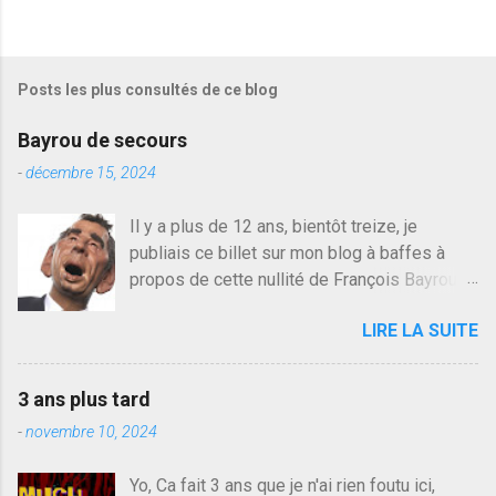
e
g
i
s
Posts les plus consultés de ce blog
t
r
e
Bayrou de secours
r
u
-
décembre 15, 2024
n
c
Il y a plus de 12 ans, bientôt treize, je
o
publiais ce billet sur mon blog à baffes à
m
m
propos de cette nullité de François Bayrou. Il
e
n'y a pas pire dans la vie d'être trompé par
n
LIRE LA SUITE
quelqu'un, je ne parle pas des couples mais
t
a
des amis ou des valeurs dans lesquels on
i
croit. François Bayrou est en passe de
r
3 ans plus tard
devenir le traite d'une partie de son électorat
e
-
novembre 10, 2024
et c'est par la presse qu'on l'apprend. On
savait déjà le candidat de la droite molle
Yo, Ca fait 3 ans que je n'ai rien foutu ici,
plus proche de Sarkozy que de Hollande,