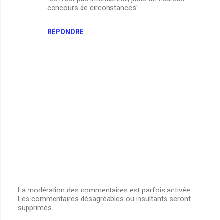
concours de circonstances"
...
RÉPONDRE
La modération des commentaires est parfois activée.
Les commentaires désagréables ou insultants seront
E
supprimés.
n
r