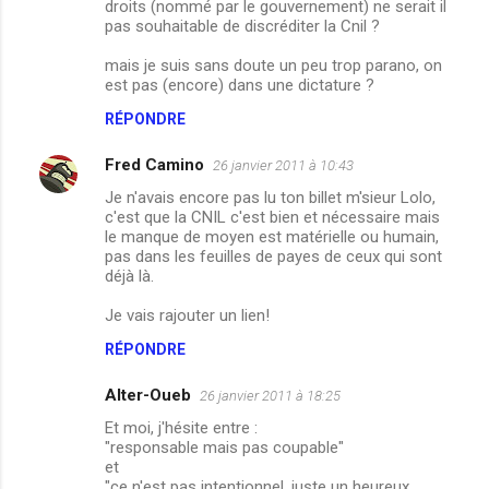
droits (nommé par le gouvernement) ne serait il
pas souhaitable de discréditer la Cnil ?
mais je suis sans doute un peu trop parano, on
est pas (encore) dans une dictature ?
RÉPONDRE
Fred Camino
26 janvier 2011 à 10:43
Je n'avais encore pas lu ton billet m'sieur Lolo,
c'est que la CNIL c'est bien et nécessaire mais
le manque de moyen est matérielle ou humain,
pas dans les feuilles de payes de ceux qui sont
déjà là.
Je vais rajouter un lien!
RÉPONDRE
Alter-Oueb
26 janvier 2011 à 18:25
Et moi, j'hésite entre :
"responsable mais pas coupable"
et
"ce n'est pas intentionnel, juste un heureux