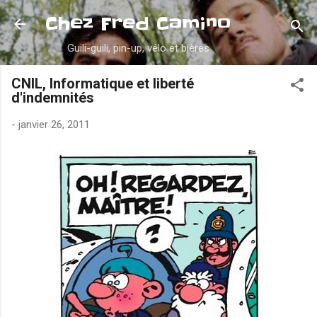
Accéder au contenu principal
Chez Fred Camino
Guili-guili, pin-up, vélo et bières
CNIL, Informatique et liberté
d'indemnités
-
janvier 26, 2011