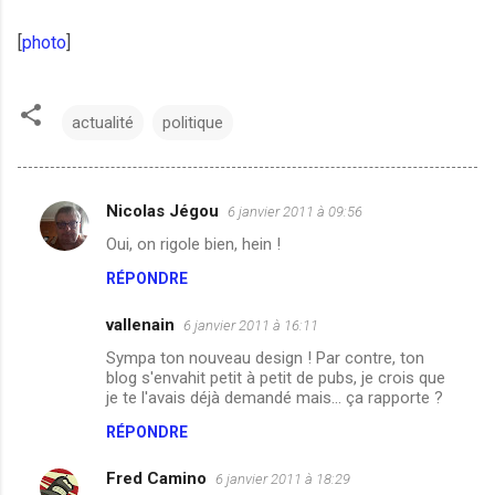
[
photo
]
actualité
politique
Nicolas Jégou
6 janvier 2011 à 09:56
C
Oui, on rigole bien, hein !
o
RÉPONDRE
m
m
vallenain
6 janvier 2011 à 16:11
e
Sympa ton nouveau design ! Par contre, ton
n
blog s'envahit petit à petit de pubs, je crois que
je te l'avais déjà demandé mais... ça rapporte ?
t
RÉPONDRE
a
i
Fred Camino
6 janvier 2011 à 18:29