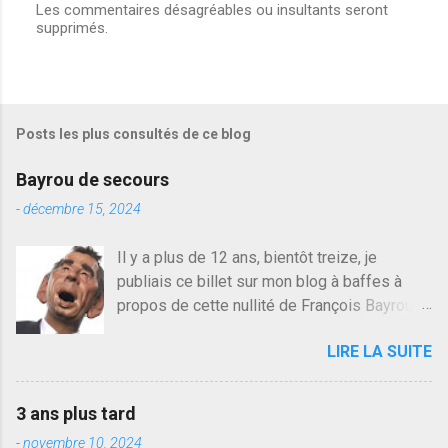
Les commentaires désagréables ou insultants seront
E
supprimés.
n
r
e
g
i
s
Posts les plus consultés de ce blog
t
r
e
Bayrou de secours
r
u
-
décembre 15, 2024
n
c
Il y a plus de 12 ans, bientôt treize, je
o
publiais ce billet sur mon blog à baffes à
m
m
propos de cette nullité de François Bayrou. Il
e
n'y a pas pire dans la vie d'être trompé par
n
LIRE LA SUITE
quelqu'un, je ne parle pas des couples mais
t
a
des amis ou des valeurs dans lesquels on
i
croit. François Bayrou est en passe de
r
3 ans plus tard
devenir le traite d'une partie de son électorat
e
-
novembre 10, 2024