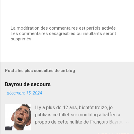
La modération des commentaires est parfois activée.
Les commentaires désagréables ou insultants seront
E
supprimés.
n
r
e
g
i
s
Posts les plus consultés de ce blog
t
r
e
Bayrou de secours
r
u
-
décembre 15, 2024
n
c
Il y a plus de 12 ans, bientôt treize, je
o
publiais ce billet sur mon blog à baffes à
m
m
propos de cette nullité de François Bayrou. Il
e
n'y a pas pire dans la vie d'être trompé par
n