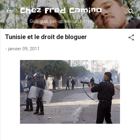
Accéder au contenu principal
Chez Fred Camino
Guili-guili, pin-up, vélo et bières
Tunisie et le droit de bloguer
-
janvier 09, 2011