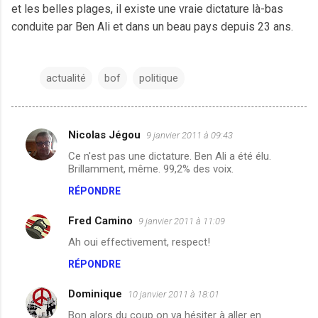
et les belles plages, il existe une vraie dictature là-bas
conduite par Ben Ali et dans un beau pays depuis 23 ans.
actualité
bof
politique
Nicolas Jégou
9 janvier 2011 à 09:43
C
Ce n'est pas une dictature. Ben Ali a été élu.
o
Brillamment, même. 99,2% des voix.
m
RÉPONDRE
m
Fred Camino
e
9 janvier 2011 à 11:09
n
Ah oui effectivement, respect!
t
RÉPONDRE
a
Dominique
10 janvier 2011 à 18:01
i
Bon alors du coup on va hésiter à aller en