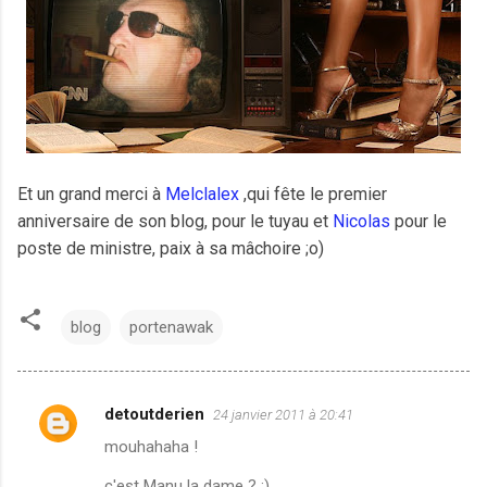
Et un grand merci à
Melclalex
,qui fête le premier
anniversaire de son blog, pour le tuyau et
Nicolas
pour le
poste de ministre, paix à sa mâchoire ;o)
blog
portenawak
detoutderien
24 janvier 2011 à 20:41
C
mouhahaha !
o
m
c'est Manu la dame ? :)