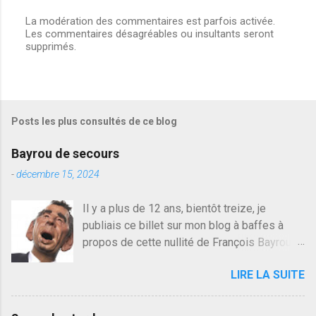
La modération des commentaires est parfois activée.
Les commentaires désagréables ou insultants seront
E
supprimés.
n
r
e
g
i
s
Posts les plus consultés de ce blog
t
r
e
Bayrou de secours
r
u
-
décembre 15, 2024
n
c
Il y a plus de 12 ans, bientôt treize, je
o
publiais ce billet sur mon blog à baffes à
m
m
propos de cette nullité de François Bayrou. Il
e
n'y a pas pire dans la vie d'être trompé par
n
LIRE LA SUITE
quelqu'un, je ne parle pas des couples mais
t
a
des amis ou des valeurs dans lesquels on
i
croit. François Bayrou est en passe de
r