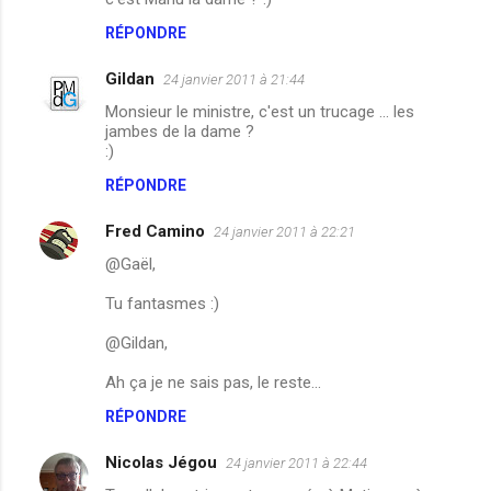
m
RÉPONDRE
e
Gildan
24 janvier 2011 à 21:44
n
Monsieur le ministre, c'est un trucage ... les
t
jambes de la dame ?
:)
a
i
RÉPONDRE
r
Fred Camino
24 janvier 2011 à 22:21
e
@Gaël,
s
Tu fantasmes :)
@Gildan,
Ah ça je ne sais pas, le reste...
RÉPONDRE
Nicolas Jégou
24 janvier 2011 à 22:44