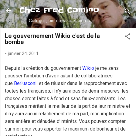
Accéder au contenu principal
Chez Fred Camino
Guili-guili, pin-up, vélo et bières
Le gouvernement Wikio c'est de la
bombe
-
janvier 24, 2011
Depuis la création du gouvernement
Wikio
je me sens
pousser l'ambition d'avoir autant de collaboratrices
que
Berlusconi
et de réussir dans le rapprochement avec
toutes les françaises, il n'y aura pas de demi-mesures, les
choses seront faites à fond et sans faux-semblants. Les
françaises méritent le meilleur de la part de leur ministre et
il n'y aura aucun relâchement de ma part, mon implication
sera entière et dénudée d’intérêts. Vous pouvez compter
sur moi pour vous apporter le maximum de bonheur et de