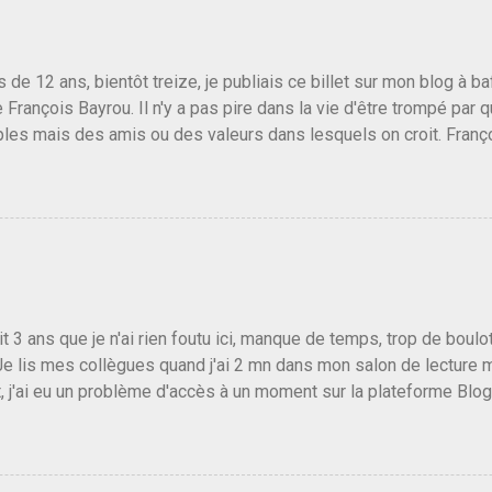
us de 12 ans, bientôt treize, je publiais ce billet sur mon blog à 
e François Bayrou. Il n'y a pas pire dans la vie d'être trompé par q
les mais des amis ou des valeurs dans lesquels on croit. Franç
r le traite d'une partie de son électorat et c'est par la presse qu
candidat de la droite molle plus proche de Sarkozy que de Hollande
e de la gauche molle mais quand on écoutait ses discours criti
e président, on pouvait y croire. Une troisième voie, pourquoi pas
s gens qui pensent que les centristes ne servent à rien mis à par
emblée ou du Sénat. Ou assister au débarquement des américai
vert au grand jour, on sait maintenant que l'UMP lui fout la paix...
it 3 ans que je n'ai rien foutu ici, manque de temps, trop de boulo
Je lis mes collègues quand j'ai 2 mn dans mon salon de lecture
, j'ai eu un problème d'accès à un moment sur la plateforme Blo
 3 ans plus tard il s'en est passé des choses, aujourd'hui Donald 
 Vlad Poutine qui a déclaré la guerre à l'Europe via l'Ukraine reç
 Un, Les islamistes de la religion de paix et d'amour déclenchent