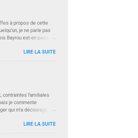
baffes à propos de cette
uelqu'un, je ne parle pas
ois Bayrou est en passe
'on l'apprend. On savait
LIRE LA SUITE
, sinon il serait candidat
ques presque sincères
. Personnellement je fais
t pour accéder à la cantine
ns en Normandie. Bayrou
t, contraintes familiales
 mais je commente
gger qui m'a découragé,
Trump le débile revient au
LIRE LA SUITE
oit des troupes de Kim Mes
 l'intifada mondiale après