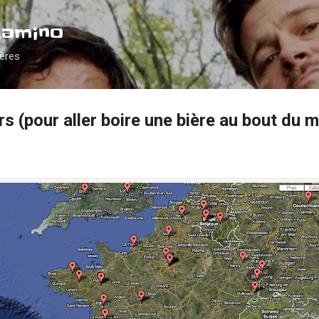
Accéder au contenu principal
Camino
ières
 (pour aller boire une bière au bout du 