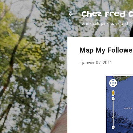
Chez Fred 
Guili-guili, pin-up, vélo et b
Map My Followers
-
janvier 07, 2011