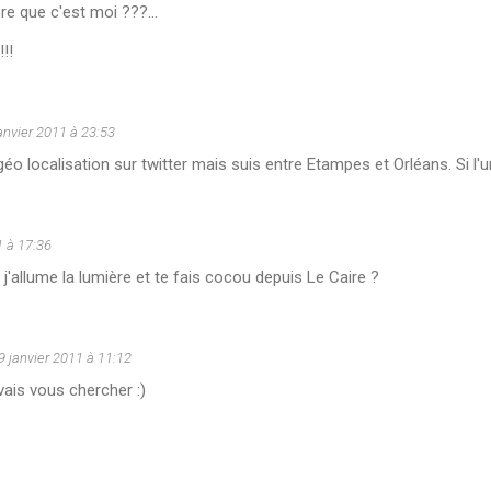
re que c'est moi ???...
!!
anvier 2011 à 23:53
géo localisation sur twitter mais suis entre Etampes et Orléans. Si l'u
1 à 17:36
 j'allume la lumière et te fais cocou depuis Le Caire ?
9 janvier 2011 à 11:12
 vais vous chercher :)