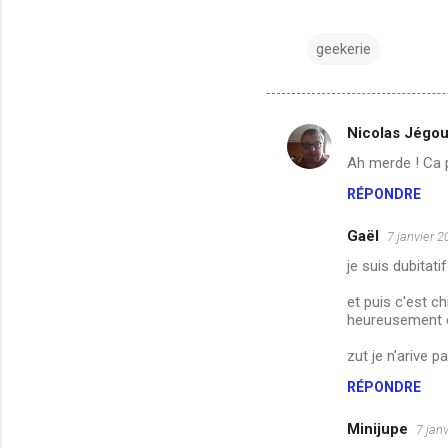
geekerie
Nicolas Jégo
C
Ah merde ! Ca 
o
RÉPONDRE
m
m
Gaël
7 janvier 2
e
je suis dubitati
n
et puis c'est c
t
heureusement en
a
zut je n'arive p
i
RÉPONDRE
r
e
Minijupe
7 jan