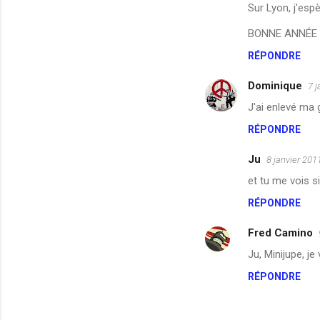
s
Sur Lyon, j'espè
BONNE ANNÉE !
RÉPONDRE
Dominique
7 j
J'ai enlevé ma 
RÉPONDRE
Ju
8 janvier 201
et tu me vois si
RÉPONDRE
Fred Camino
Ju, Minijupe, je
RÉPONDRE