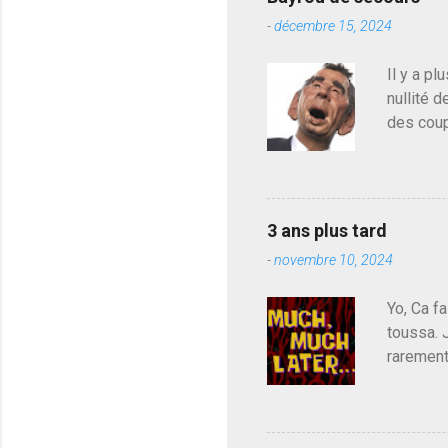
r
-
décembre 15, 2024
u
n
c
Il y a pl
o
nullité d
m
m
des coup
e
de deveni
n
déjà le 
t
a
du centr
i
contre l
r
3 ans plus tard
parti de
e
-
novembre 10, 2024
de l'Ass
est décou
Yo, Ca fa
toussa. 
rarement
j'avoue.
pouvoir,
Couilles