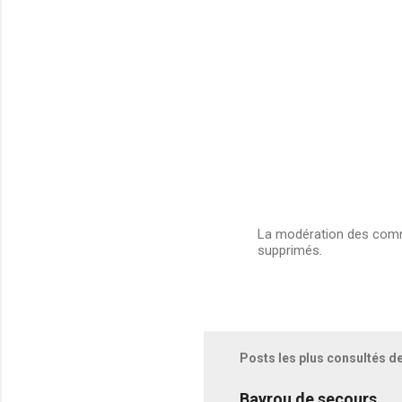
La modération des comme
supprimés.
E
n
r
e
g
i
s
Posts les plus consultés d
t
r
e
Bayrou de secours