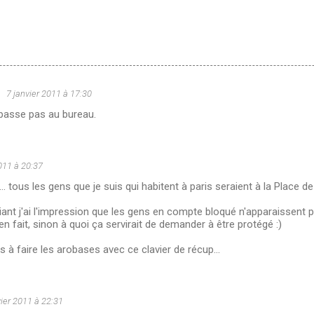
u
7 janvier 2011 à 17:30
passe pas au bureau.
011 à 20:37
f... tous les gens que je suis qui habitent à paris seraient à la Place de 
hiant j'ai l'impression que les gens en compte bloqué n'apparaissent 
 fait, sinon à quoi ça servirait de demander à être protégé :)
as à faire les arobases avec ce clavier de récup...
vier 2011 à 22:31