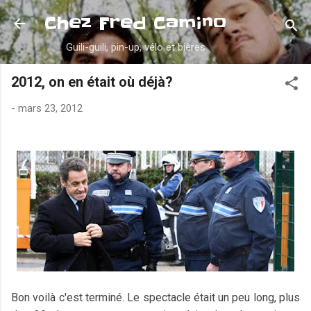
Accéder au contenu principal
Chez Fred Camino
Guili-guili, pin-up, vélo et bières
2012, on en était où déjà?
-
mars 23, 2012
Bon voilà c'est terminé. Le spectacle était un peu long, plus