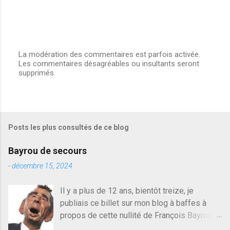
s
La modération des commentaires est parfois activée.
Les commentaires désagréables ou insultants seront
E
supprimés.
n
r
e
g
i
s
Posts les plus consultés de ce blog
t
r
e
Bayrou de secours
r
u
-
décembre 15, 2024
n
c
Il y a plus de 12 ans, bientôt treize, je
o
publiais ce billet sur mon blog à baffes à
m
m
propos de cette nullité de François Bayrou. Il
e
n'y a pas pire dans la vie d'être trompé par