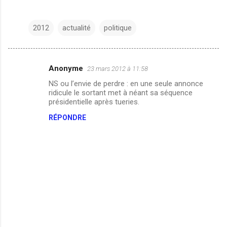
2012
actualité
politique
Anonyme
23 mars 2012 à 11:58
C
NS ou l’envie de perdre : en une seule annonce
o
ridicule le sortant met à néant sa séquence
m
présidentielle après tueries.
m
RÉPONDRE
e
n
t
a
i
r
e