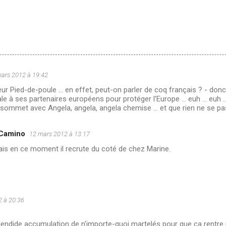
ars 2012 à 19:42
ur Pied-de-poule ... en effet, peut-on parler de coq français ? - donc
le à ses partenaires européens pour protéger l'Europe ... euh ... euh ..
sommet avec Angela, angela, angela chemise ... et que rien ne se pas
 Camino
12 mars 2012 à 13:17
is en ce moment il recrute du coté de chez Marine.
 à 20:36
lendide accumulation de n'importe-quoi martelés pour que ça rentre 