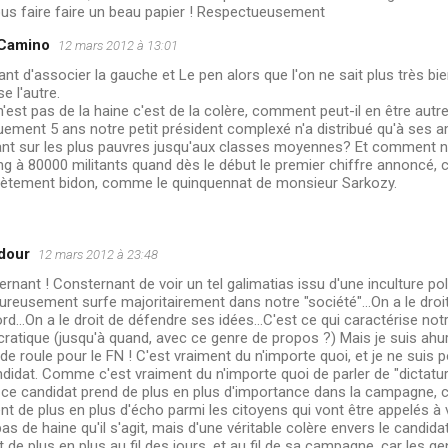
ous faire faire un beau papier ! Respectueusement
 Camino
12 mars 2012 à 13:01
t d'associer la gauche et Le pen alors que l'on ne sait plus très bi
se l'autre.
n'est pas de la haine c'est de la colère, comment peut-il en être au
uement 5 ans notre petit président complexé n'a distribué qu'à ses a
ant sur les plus pauvres jusqu'aux classes moyennes? Et comment n
g à 80000 militants quand dès le début le premier chiffre annoncé, ce
ètement bidon, comme le quinquennat de monsieur Sarkozy.
dour
12 mars 2012 à 23:48
rnant ! Consternant de voir un tel galimatias issu d'une inculture pol
reusement surfe majoritairement dans notre "société"...On a le droi
rd...On a le droit de défendre ses idées...C'est ce qui caractérise no
atique (jusqu'à quand, avec ce genre de propos ?) Mais je suis ahuri
de roule pour le FN ! C'est vraiment du n'importe quoi, et je ne suis 
didat. Comme c'est vraiment du n'importe quoi de parler de "dictat
 ce candidat prend de plus en plus d'importance dans la campagne, 
nt de plus en plus d'écho parmi les citoyens qui vont être appelés à vo
pas de haine qu'il s'agit, mais d'une véritable colère envers le candida
t de plus en plus au fil des jours, et au fil de sa campagne, car les 