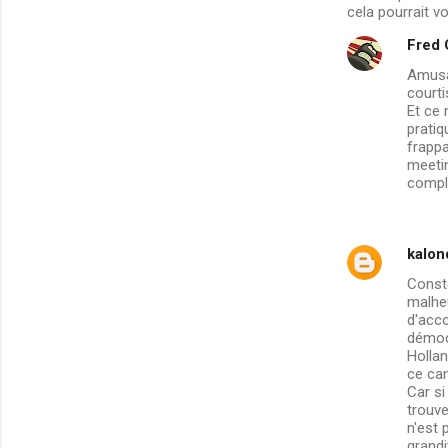
cela pourrait v
Fred
Amusan
courti
Et ce 
pratiq
frapp
meetin
compl
kalon
Conste
malheu
d'acco
démocr
Hollan
ce can
Car si
trouve
n'est 
grandi