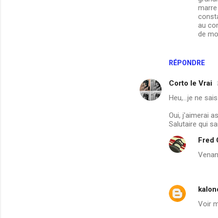
marre 
consta
au con
de mor
RÉPONDRE
Corto le Vrai
Heu,...je ne s
Oui, j'aimerai 
Salutaire qui sait
Fred
Venant
kalon
Voir 