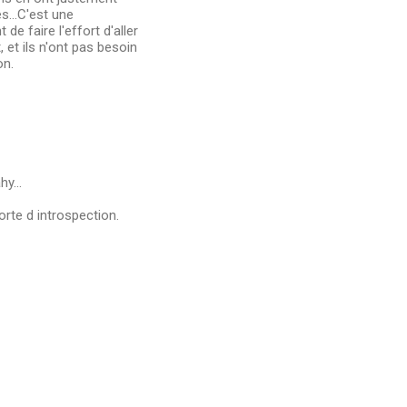
s...C'est une
de faire l'effort d'aller
t, et ils n'ont pas besoin
on.
y...
orte d introspection.