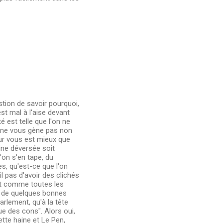
stion de savoir pourquoi,
st mal à l'aise devant
 est telle que l'on ne
la ne vous gène pas non
our vous est mieux que
aine déversée soit
on s'en tape, du
s, qu'est-ce que l'on
l pas d'avoir des clichés
 et comme toutes les
é de quelques bonnes
arlement, qu'à la tête
ue des cons". Alors oui,
te haine et Le Pen,