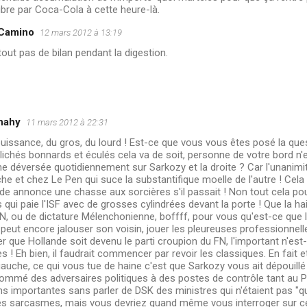
libre par Coca-Cola à cette heure-là.
 Camino
12 mars 2012 à 13:19
tout pas de bilan pendant la digestion.
nahy
11 mars 2012 à 22:31
uissance, du gros, du lourd ! Est-ce que vous vous êtes posé la que
clichés bonnards et éculés cela va de soit, personne de votre bord n'e
ne déversée quotidiennement sur Sarkozy et la droite ? Car l'unanimité
che et chez Le Pen qui suce la substantifique moelle de l'autre ! Ce
de annonce une chasse aux sorcières s'il passait ! Non tout cela p
s qui paie l'ISF avec de grosses cylindrées devant la porte ! Que la h
 ou de dictature Mélenchonienne, boffff, pour vous qu'est-ce que l'
ut encore jalouser son voisin, jouer les pleureuses professionnelle
r que Hollande soit devenu le parti croupion du FN, l'important n'est-i
es ! Eh bien, il faudrait commencer par revoir les classiques. En fait
auche, ce qui vous tue de haine c'est que Sarkozy vous ait dépouill
t nommé des adversaires politiques à des postes de contrôle tant au P
ns importantes sans parler de DSK des ministres qui n'étaient pas "q
s sarcasmes, mais vous devriez quand même vous interroger sur cet