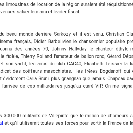
es limousines de location de la région auraient été réquisition
enues saluer leur ami et leader fiscal.
du beau monde derrière Sarkozy et il est venu, Christian Clav
cinéma français, Didier Barbelivien le chansonnier populaire pr
connu des années 70, Johnny Hallyday le chanteur éthylo-
le fidèle, Thierry Rolland l'amateur de ballon rond, Gérard Dé
et son yacht, les amis du club CAC40, Elisabeth Teissier la l
ndicat des coiffeurs masochistes, les frères Bogdanoff qui 
et évidement Carla Bruni, plus gnangnan que jamais. Chapeau b
 l'arrivée de ces milliardaires jusqu'au carré VIP. On me signal
es 300.000 militants de Villepinte que le million de chômeurs
al
et qu'il utiliserait toutes ses forces pour sortir la France de l