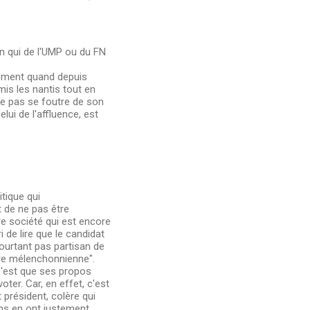
en qui de l'UMP ou du FN
trement quand depuis
mis les nantis tout en
e pas se foutre de son
lui de l'affluence, est
itique qui
t de ne pas être
tre société qui est encore
 de lire que le candidat
pourtant pas partisan de
ure mélenchonnienne".
c'est que ses propos
ter. Car, en effet, c'est
t président, colère qui
gens en ont justement