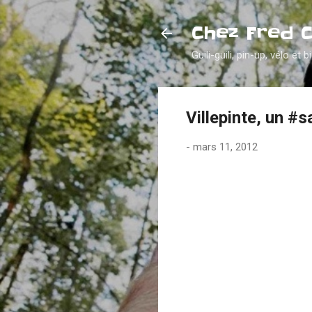
Chez Fred 
Guili-guili, pin-up, vélo et b
Villepinte, un #
-
mars 11, 2012