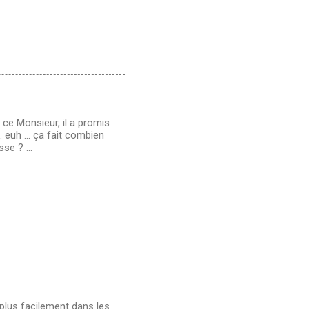
 ce Monsieur, il a promis
. euh ... ça fait combien
se ? ...
plus facilement dans les