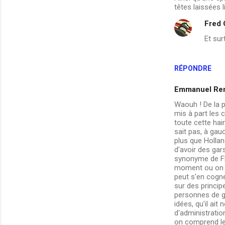
têtes laissées 
s
Fred
Et sur
RÉPONDRE
Emmanuel Re
Waouh ! De la p
mis à part les 
toute cette hai
sait pas, à gau
plus que Hollan
d'avoir des gar
synonyme de FN,
moment ou on pe
peut s'en cogne
sur des princip
personnes de g
idées, qu'il ai
d'administratio
on comprend le