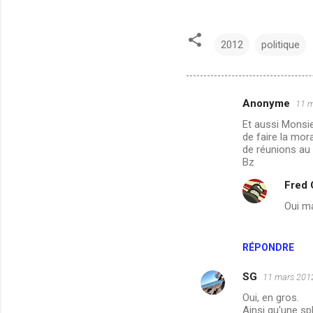
2012
politique
Anonyme
11 m
C
Et aussi Monsie
o
de faire la mora
m
de réunions au 
Bz
m
Fred
e
Oui ma
n
t
a
RÉPONDRE
i
SG
11 mars 2012
r
Oui, en gros.
e
Ainsi qu'une sp