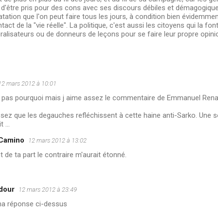
d'être pris pour des cons avec ses discours débiles et démagogique
tation que l'on peut faire tous les jours, à condition bien évidemment 
tact de la "vie réelle". La politique, c'est aussi les citoyens qui la fon
alisateurs ou de donneurs de leçons pour se faire leur propre opini
12 mars 2012 à 10:01
ais pas pourquoi mais j aime assez le commentaire de Emmanuel Renah
assez que les degauches refléchissent à cette haine anti-Sarko. Une s
 ...
 Camino
12 mars 2012 à 13:02
 de ta part le contraire m'aurait étonné.
dour
12 mars 2012 à 23:49
ma réponse ci-dessus