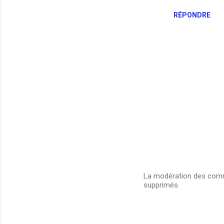
RÉPONDRE
La modération des comme
supprimés.
E
n
r
e
g