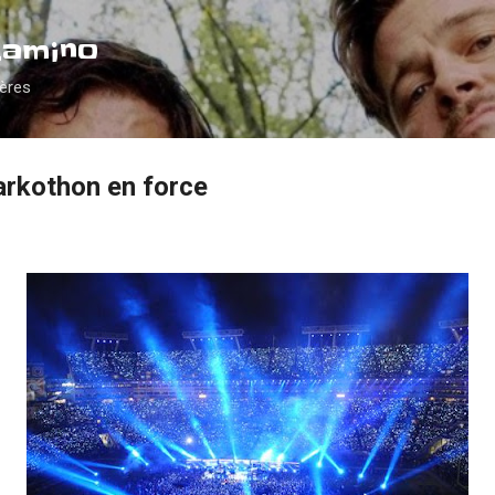
Accéder au contenu principal
Camino
ières
sarkothon en force