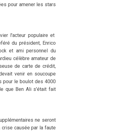
nées pour amener les stars
ier l'acteur populaire et
éféré du président, Enrico
rock et ami personnel du
pardieu célèbre amateur de
iseuse de carte de crédit,
devait venir en soucoupe
as pour le boulot des 4000
e que Ben Ali s'était fait
 supplémentaires ne seront
a crise causée par la faute