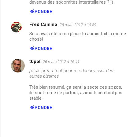
devenus des sodomites interstellaires ? :)
r
RÉPONDRE
e
Fred Camino
26 mars 2012 à 14:59
s
Si tu avais été à ma place tu aurais fait la même
chose!
RÉPONDRE
t0pol
26 mars 2012 à 16:41
j'étais prêt à tout pour me débarrasser des
autres bizarres
Très bien résumé, ça sent la secte ces zozos,
ils sont fumé de partout, azimuth cérébral pas
stable.
RÉPONDRE