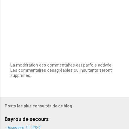
La modération des commentaires est parfois activée.
Les commentaires désagréables ou insultants seront
E
supprimés.
n
r
e
g
i
s
Posts les plus consultés de ce blog
t
r
e
Bayrou de secours
r
u
-
décembre 15, 2024