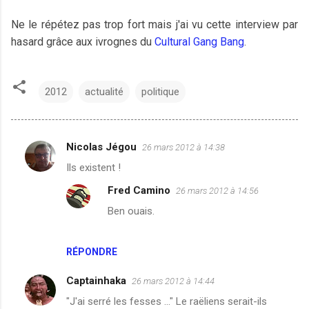
Ne le répétez pas trop fort mais j'ai vu cette interview par
hasard grâce aux ivrognes du
Cultural Gang Bang
.
2012
actualité
politique
Nicolas Jégou
26 mars 2012 à 14:38
C
Ils existent !
o
Fred Camino
26 mars 2012 à 14:56
m
Ben ouais.
m
e
n
RÉPONDRE
t
Captainhaka
26 mars 2012 à 14:44
a
"J'ai serré les fesses ..." Le raëliens serait-ils
i