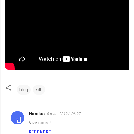
blog
kdb
Nicolas
6 mars 2012 à 06:27
C
Vive nous !
o
RÉPONDRE
m