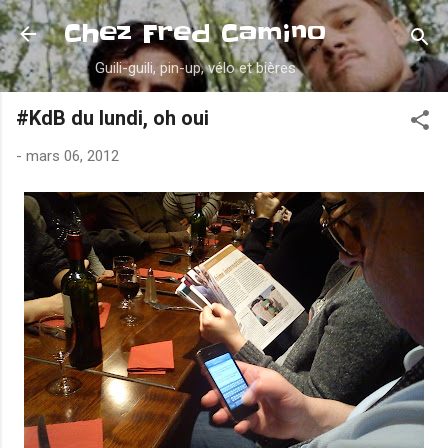
Accéder au contenu principal
Chez Fred Camino
Guili-guili, pin-up, vélo et bières
#KdB du lundi, oh oui
-
mars 06, 2012