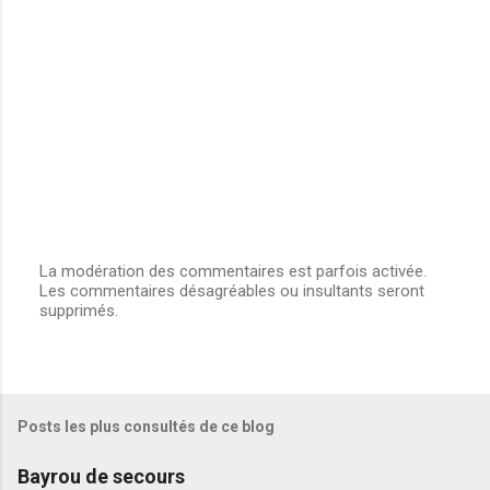
La modération des commentaires est parfois activée.
Les commentaires désagréables ou insultants seront
E
supprimés.
n
r
e
g
i
s
Posts les plus consultés de ce blog
t
r
e
Bayrou de secours
r