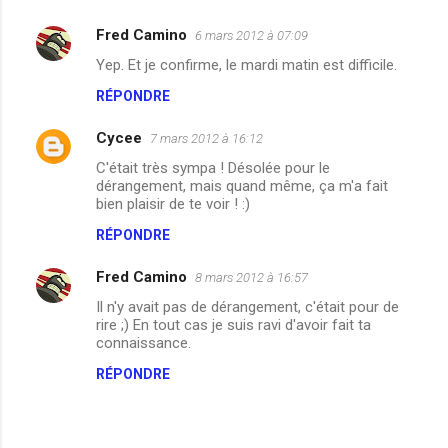
m
Fred Camino
6 mars 2012 à 07:09
e
Yep. Et je confirme, le mardi matin est difficile.
n
RÉPONDRE
t
a
Cycee
7 mars 2012 à 16:12
i
C'était très sympa ! Désolée pour le
dérangement, mais quand même, ça m'a fait
r
bien plaisir de te voir ! :)
e
RÉPONDRE
s
Fred Camino
8 mars 2012 à 16:57
Il n'y avait pas de dérangement, c'était pour de
rire ;) En tout cas je suis ravi d'avoir fait ta
connaissance.
RÉPONDRE