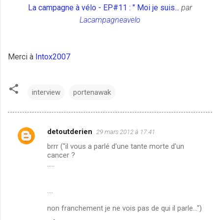
La campagne à vélo - EP#11 : " Moi je suis...
par
Lacampagneavelo
Merci à
Intox2007
interview
portenawak
detoutderien
29 mars 2012 à 17:41
C
brrr ("il vous a parlé d'une tante morte d'un
o
cancer ?
m
.....
m
....
e
n
non franchement je ne vois pas de qui il parle...")
t