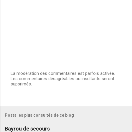
La modération des commentaires est parfois activée.
Les commentaires désagréables ou insultants seront
E
supprimés.
n
r
e
g
i
s
Posts les plus consultés de ce blog
t
r
e
Bayrou de secours