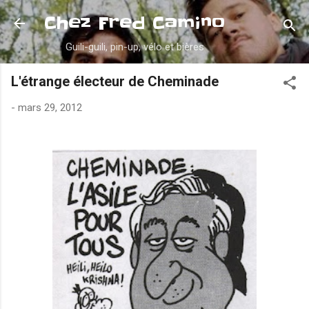
Accéder au contenu principal
Chez Fred Camino
Guili-guili, pin-up, vélo et bières
L'étrange électeur de Cheminade
-
mars 29, 2012