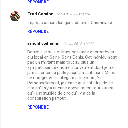
RÉPONDRE
a
Fred Camino
29 mars 2012 à 20:26
i
Impressionnant les gens de chez Cheminade.
r
e
RÉPONDRE
s
arnold voillemin
10 avril 2012 à 00:06
Bonjour, je suis militant solidarite et progrès et
élu local en Seine-Saint-Denis. Cet individu n'est
pas un militant mais tout au plus un
sympathisant de notre mouvement dont je n'ai
jamais entendu parlé jusqu'à maintenant. Merci
de corriger votre allégation mensongère.
Personnellement, je pense qu'il est stupide de
dire qu'il n'y a aucune conspiration tout autant
qu'il est stupide de dire qu'il y a de la
conspiration partout...
RÉPONDRE