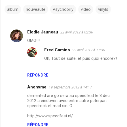
album
nouveauté
Psychobilly
vidéo
vinyls
Elodie Jauneau
22 avril 2012 à 02:36
C
OMG!!!
o
Fred Camino
22 avril 2012 à 17:36
m
Oh, Tout de suite, et puis quoi encore?!
m
e
n
RÉPONDRE
t
Anonyme
19 septembre 2012 à 14:17
a
demented are go sera au speedfest le 8 dec
i
2012 a eindoven avec entre autre peterpan
speedrock et mad sin :O
r
e
http://www.speedfest.nl/
s
RÉPONDRE