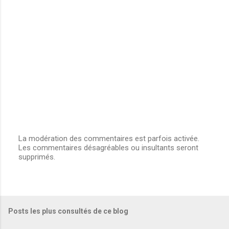
La modération des commentaires est parfois activée.
Les commentaires désagréables ou insultants seront
E
supprimés.
n
r
e
g
i
s
Posts les plus consultés de ce blog
t
r