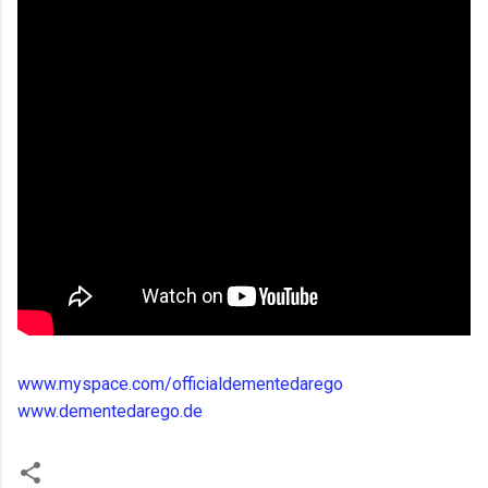
www.myspace.com/officialdementedarego
www.dementedarego.de