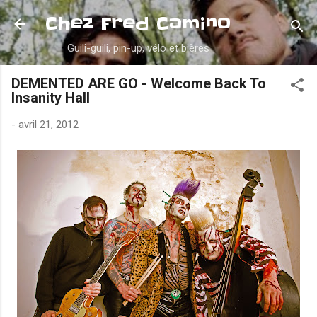
Accéder au contenu principal
Chez Fred Camino
Guili-guili, pin-up, vélo et bières
DEMENTED ARE GO - Welcome Back To
Insanity Hall
-
avril 21, 2012