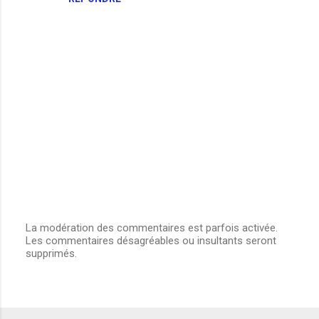
t
a
i
r
e
s
La modération des commentaires est parfois activée.
Les commentaires désagréables ou insultants seront
E
supprimés.
n
r
e
g
i
s