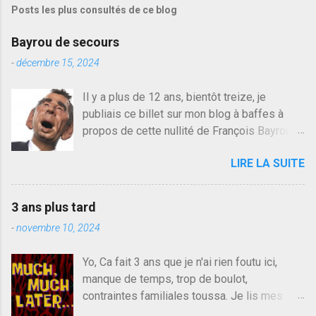
Posts les plus consultés de ce blog
t
r
e
Bayrou de secours
r
u
-
décembre 15, 2024
n
c
Il y a plus de 12 ans, bientôt treize, je
o
publiais ce billet sur mon blog à baffes à
m
m
propos de cette nullité de François Bayrou. Il
e
n'y a pas pire dans la vie d'être trompé par
n
LIRE LA SUITE
quelqu'un, je ne parle pas des couples mais
t
a
des amis ou des valeurs dans lesquels on
i
croit. François Bayrou est en passe de
r
3 ans plus tard
devenir le traite d'une partie de son électorat
e
-
novembre 10, 2024
et c'est par la presse qu'on l'apprend. On
savait déjà le candidat de la droite molle
Yo, Ca fait 3 ans que je n'ai rien foutu ici,
plus proche de Sarkozy que de Hollande,
manque de temps, trop de boulot,
sinon il serait candidat du centre de la
contraintes familiales toussa. Je lis mes
gauche molle mais quand on écoutait ses
collègues quand j'ai 2 mn dans mon salon de