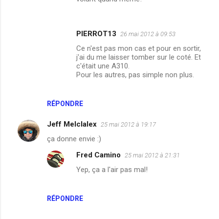
n
t
a
PIERROT13
26 mai 2012 à 09:53
i
Ce n'est pas mon cas et pour en sortir,
r
j'ai du me laisser tomber sur le coté. Et
c'était une A310.
e
Pour les autres, pas simple non plus.
s
RÉPONDRE
Jeff Melclalex
25 mai 2012 à 19:17
ça donne envie :)
Fred Camino
25 mai 2012 à 21:31
Yep, ça a l'air pas mal!
RÉPONDRE