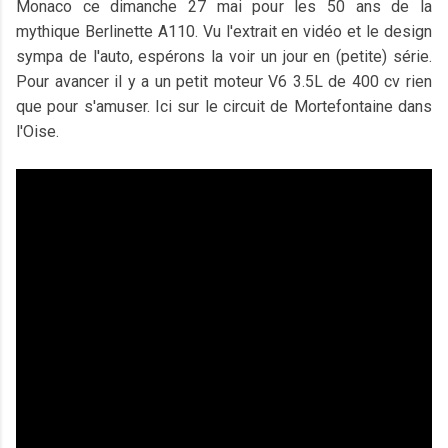
Monaco ce dimanche 27 mai pour les 50 ans de la
mythique Berlinette A110. Vu l'extrait en vidéo et le design
sympa de l'auto, espérons la voir un jour en (petite) série.
Pour avancer il y a un petit moteur V6 3.5L de 400 cv rien
que pour s'amuser. Ici sur le circuit de Mortefontaine dans
l'Oise.