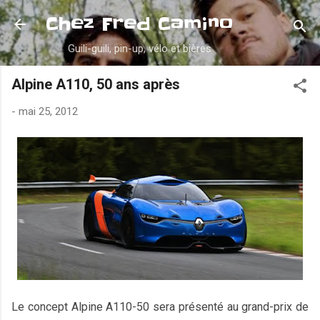
Accéder au contenu principal
Chez Fred Camino
Guili-guili, pin-up, vélo et bières
Alpine A110, 50 ans après
-
mai 25, 2012
Le concept Alpine A110-50 sera présenté au grand-prix de