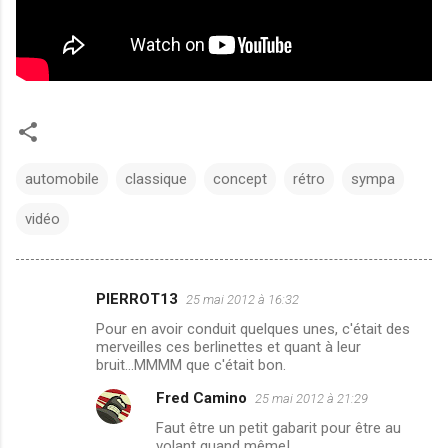
automobile
classique
concept
rétro
sympa
vidéo
PIERROT13
25 mai 2012 à 16:32
C
Pour en avoir conduit quelques unes, c'était des
o
merveilles ces berlinettes et quant à leur
m
bruit...MMMM que c'était bon.
m
Fred Camino
25 mai 2012 à 21:29
e
Faut être un petit gabarit pour être au
volant quand même!