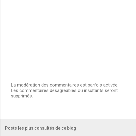
La modération des commentaires est parfois activée.
Les commentaires désagréables ou insultants seront
E
supprimés.
n
r
e
g
i
s
Posts les plus consultés de ce blog
t
r