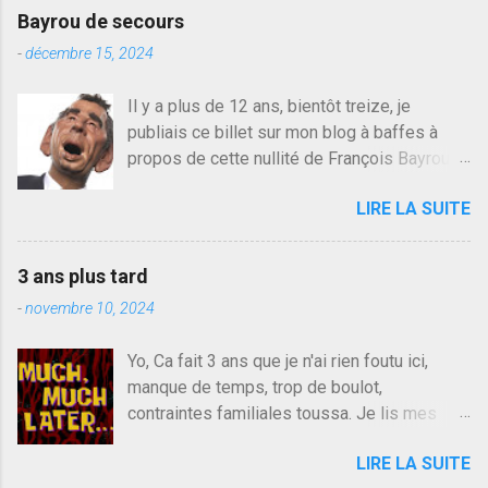
e
Bayrou de secours
r
u
-
décembre 15, 2024
n
c
Il y a plus de 12 ans, bientôt treize, je
o
publiais ce billet sur mon blog à baffes à
m
m
propos de cette nullité de François Bayrou. Il
e
n'y a pas pire dans la vie d'être trompé par
n
LIRE LA SUITE
quelqu'un, je ne parle pas des couples mais
t
a
des amis ou des valeurs dans lesquels on
i
croit. François Bayrou est en passe de
r
3 ans plus tard
devenir le traite d'une partie de son électorat
e
-
novembre 10, 2024
et c'est par la presse qu'on l'apprend. On
savait déjà le candidat de la droite molle
Yo, Ca fait 3 ans que je n'ai rien foutu ici,
plus proche de Sarkozy que de Hollande,
manque de temps, trop de boulot,
sinon il serait candidat du centre de la
contraintes familiales toussa. Je lis mes
gauche molle mais quand on écoutait ses
collègues quand j'ai 2 mn dans mon salon de
discours critiques presque sincères contre
LIRE LA SUITE
lecture mais je commente rarement, j'ai eu un
le président, on pouvait y croire. Une