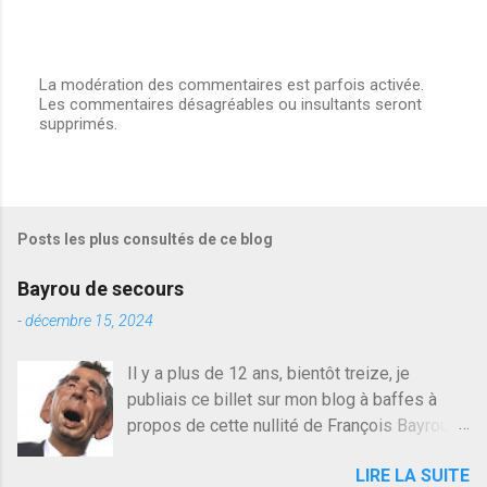
La modération des commentaires est parfois activée.
Les commentaires désagréables ou insultants seront
E
supprimés.
n
r
e
g
i
s
Posts les plus consultés de ce blog
t
r
e
Bayrou de secours
r
u
-
décembre 15, 2024
n
c
Il y a plus de 12 ans, bientôt treize, je
o
publiais ce billet sur mon blog à baffes à
m
m
propos de cette nullité de François Bayrou. Il
e
n'y a pas pire dans la vie d'être trompé par
n
LIRE LA SUITE
quelqu'un, je ne parle pas des couples mais
t