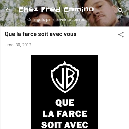
Accéder au contenu principal
Chez Fred Camino
Guili-guili, pin-up, vélo et bières
Que la farce soit avec vous
-
mai 30, 2012