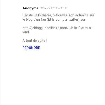
Anonyme
22 août 2012 à 11:31
C
Fan de Jello Biafra, retrouvez son actualité sur
o
le blog d'un fan (Et le compte twitter) sur
m
http://jeblogguesolidaire.com/-Jello-Biafra-s-
m
land-
e
A tout de suite !
n
RÉPONDRE
t
a
i
r
e
s