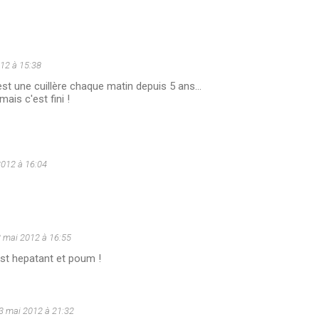
12 à 15:38
st une cuillère chaque matin depuis 5 ans...
mais c'est fini !
2012 à 16:04
 mai 2012 à 16:55
st hepatant et poum !
3 mai 2012 à 21:32