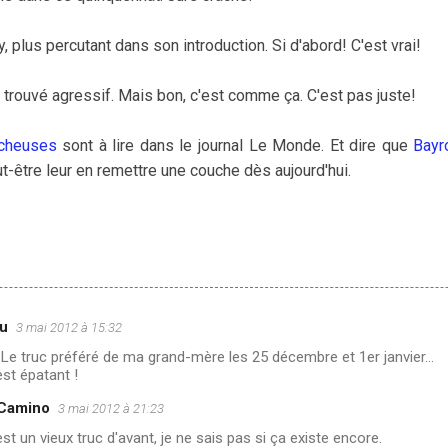
, plus percutant dans son introduction. Si d'abord! C'est vrai!
'ai trouvé agressif. Mais bon, c'est comme ça. C'est pas juste!
icheuses
sont à lire dans le journal Le Monde. Et dire que
Bayr
eut-être leur en remettre une couche dès aujourd'hui.
au
3 mai 2012 à 15:32
 Le truc préféré de ma grand-mère les 25 décembre et 1er janvier...
st épatant !
 Camino
3 mai 2012 à 21:23
est un vieux truc d'avant, je ne sais pas si ça existe encore.