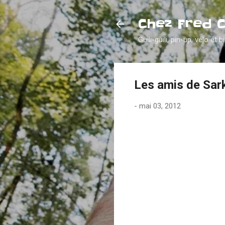
Chez Fred 
Guili-guili, pin-up, vélo et b
Les amis de Sar
-
mai 03, 2012