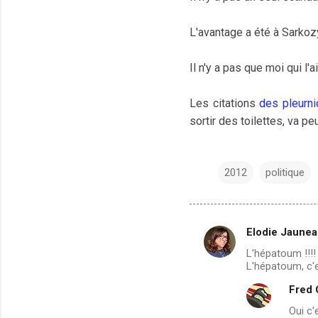
L'avantage a été à Sarkozy
Il n'y a pas que moi qui l
Les citations
des pleurn
sortir des toilettes, va p
2012
politique
Elodie Jaune
C
L'hépatoum !!!!
o
L'hépatoum, c'e
m
Fred
m
Oui c'