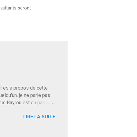
sultants seront
baffes à propos de cette
uelqu'un, je ne parle pas
ois Bayrou est en passe
'on l'apprend. On savait
LIRE LA SUITE
, sinon il serait candidat
ques presque sincères
. Personnellement je fais