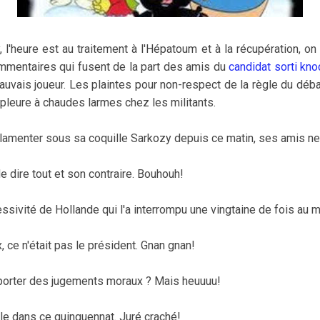
l'heure est au traitement à l'Hépatoum et à la récupération, on 
mmentaires qui fusent de la part des amis du
candidat sorti kno
auvais joueur. Les plaintes pour non-respect de la règle du déb
 pleure à chaudes larmes chez les militants.
se lamenter sous sa coquille Sarkozy depuis ce matin, ses amis ne
 dire tout et son contraire. Bouhouh!
ssivité de Hollande qui l'a interrompu une vingtaine de fois au m
 ce n'était pas le président. Gnan gnan!
 porter des jugements moraux ? Mais heuuuu!
ale dans ce quinquennat. Juré craché!