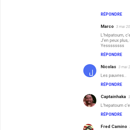
e
n
RÉPONDRE
t
a
Marco
3 mai 20
i
L'hépatoum, c'e
J'en peux plus, 
r
Yessssssss
e
RÉPONDRE
s
Nicolas
3 mai 
Les pauvres...
RÉPONDRE
Captainhaka
3
L'hepatoum c'e
RÉPONDRE
Fred Camino