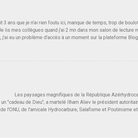
s gens qui pensent que les centristes ne servent à rien mis à par
emblée ou du Sénat. Ou assister au débarquement des américai
vert au grand jour, on sait maintenant que l'UMP lui fout la paix...
it 3 ans que je n'ai rien foutu ici, manque de temps, trop de boulo
Je lis mes collègues quand j'ai 2 mn dans mon salon de lecture
, j'ai eu un problème d'accès à un moment sur la plateforme Blo
 3 ans plus tard il s'en est passé des choses, aujourd'hui Donald 
 Vlad Poutine qui a déclaré la guerre à l'Europe via l'Ukraine reç
 Un, Les islamistes de la religion de paix et d'amour déclenchent
ntat du 7 octobre. Il est vrai que les suites rendues par l'autre c
t pas plus sont un tantinet excessif . Quelque part je ne peux p
 quand un attentat touche ton pays avec 1700 morts, tu as envie d
i a fait ça. Donc, nous avons dans ce monde, Les gens ...
ysages magnifiques de la République Azérhydrocarbur
 un "cadeau de Dieu", a martelé Ilham Aliev le président autoritai
e l'ONU, de l'amicale Hydrocarbure, Salafisme et Poutinisme et 
limat. "On ne doit pas reprocher aux pays d'en avoir et de les fou
 c'est d'en crever directement. On pourrait en rire mais ce dictat
 de convaincre une grosse partie des dirigeants de la planète av