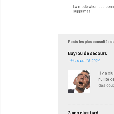
La modération des comme
supprimés.
E
n
r
e
g
i
s
Posts les plus consultés d
t
r
e
Bayrou de secours
r
-
décembre 15, 2024
u
n
c
Il y a pl
o
nullité d
m
m
des coup
e
de deveni
n
déjà le 
t
a
du centr
i
contre l
r
3 ans plus tard