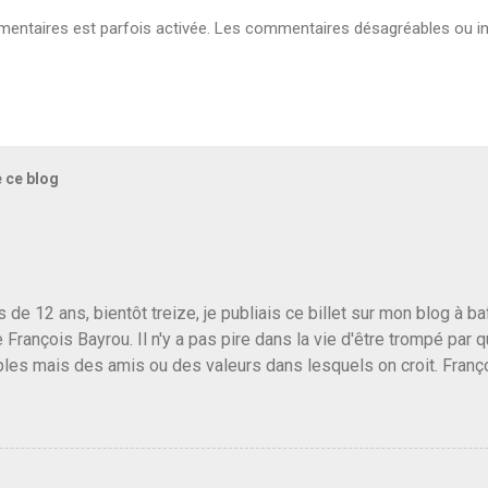
ntaires est parfois activée. Les commentaires désagréables ou in
e ce blog
us de 12 ans, bientôt treize, je publiais ce billet sur mon blog à 
e François Bayrou. Il n'y a pas pire dans la vie d'être trompé par q
les mais des amis ou des valeurs dans lesquels on croit. Franç
r le traite d'une partie de son électorat et c'est par la presse qu
candidat de la droite molle plus proche de Sarkozy que de Hollande
e de la gauche molle mais quand on écoutait ses discours criti
e président, on pouvait y croire. Une troisième voie, pourquoi pas