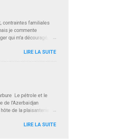
t pour accéder à la cantine
ns en Normandie. Bayrou
t, contraintes familiales
 mais je commente
gger qui m'a découragé,
Trump le débile revient au
LIRE LA SUITE
oit des troupes de Kim Mes
 l'intifada mondiale après
on de Netanyahu qui n'en
as franchement lui en
'exploser la gueule de
e Le pétrole et le
re de l'Azerbaïdjan
hôte de la plaisanterie
rnir aux marchés", si, mais
LIRE LA SUITE
eur d'une autre époque est
ec ses mots réconfortants