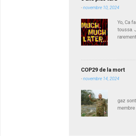
parti de
e
-
novembre 10, 2024
de l'Ass
est décou
Yo, Ca fa
toussa. 
rarement
j'avoue.
pouvoir,
Couilles
leur atte
COP29 de la mort
demandai
-
novembre 14, 2024
vouloir,
celui qu
Les pa
gaz sont
membre d
sur le c
le mieux
en train