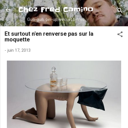
Accéder au contenu principal
Chez Fred Camino
Guili-guili, pin-up, vélo et bières
Et surtout n'en renverse pas sur la
moquette
-
juin 17, 2013