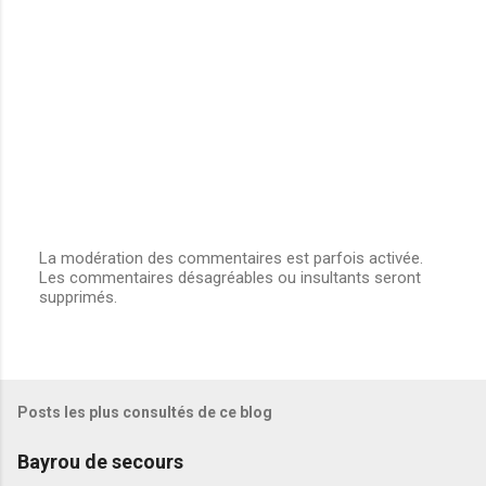
La modération des commentaires est parfois activée.
Les commentaires désagréables ou insultants seront
E
supprimés.
n
r
e
g
i
s
Posts les plus consultés de ce blog
t
r
e
Bayrou de secours
r