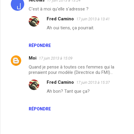
Nicolas
17 juin 2013 à 13:24
C
C'est à moi qu'elle s'adresse ?
o
Fred Camino
17 juin 2013 à 13:41
m
Ah oui tiens, ça pourrait.
m
e
n
RÉPONDRE
t
Moi
17 juin 2013 à 15:09
a
Quand je pense à toutes ces femmes qui la
i
prenaient pour modèle (Directrice du FMI)...
r
Fred Camino
17 juin 2013 à 15:37
e
Ah bon? Tant que ça?
s
RÉPONDRE