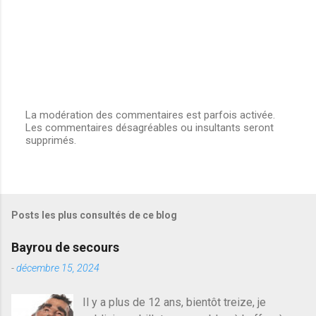
s
La modération des commentaires est parfois activée.
Les commentaires désagréables ou insultants seront
E
supprimés.
n
r
e
g
i
s
Posts les plus consultés de ce blog
t
r
e
Bayrou de secours
r
u
-
décembre 15, 2024
n
c
Il y a plus de 12 ans, bientôt treize, je
o