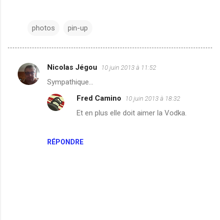
photos
pin-up
Nicolas Jégou
10 juin 2013 à 11:52
C
Sympathique...
o
Fred Camino
10 juin 2013 à 18:32
m
Et en plus elle doit aimer la Vodka.
m
e
n
RÉPONDRE
t
a
i
r
e