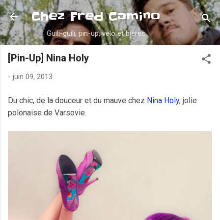
Accéder au contenu principal
Chez Fred Camino
Guili-guili, pin-up, vélo et bières
[Pin-Up] Nina Holy
-
juin 09, 2013
Du chic, de la douceur et du mauve chez
Nina Holy
, jolie
polonaise de Varsovie.