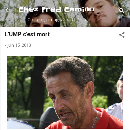
Accéder au contenu principal
Chez Fred Camino
Guili-guili, pin-up, vélo et bières
L'UMP c'est mort
-
juin 15, 2013