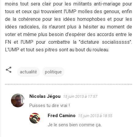
moins tout sera clair pour les militants anti-mariage pour
tous et ceux qui trouvaient l'UMP molles des genoux, enfin
de la cohérence pour les idées homophobes et pour les
idées radicales, ils n'auront plus à hésiter au moment de
voter et même plus besoin d’espérer des accords entre le
FN et l'UMP pour combattre la "dictature socialisssss".
L'UMP et tout ses pitres sont au bout du rouleau.
actualité
politique
Nicolas Jégou
15 juin 2013 à 17:57
C
Puisses tu dire vrai !
o
Fred Camino
15 juin 2013 à 18:55
m
Je le sens bien comme ça.
m
e