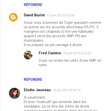
n
RÉPONDRE
t
David Burlot
15 juin 2013 à 20:05
a
Vous vous souvenez de Copé gueulant comme
i
un putois sur les accords électoraux PS-PC. Il
mangera son chapeau (c'est une habitude)
r
quand il verra les accords UMP-FN aux
e
municipales.
Il se prépare un joli carnage à droite.
s
Fred Camino
15 juin 2013 à 20:20
Copé va rendre les clefs d'une UMP en
ruine.
RÉPONDRE
Elodie Jauneau
16 juin 2013 à 09:16
Si seulement...
Et avec l'exécutif qui remonte dans les
sondages, ça va être dur d'être de droite
question honneur et dignité dans les mois qui