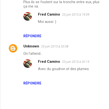
Plus ils se foutent sur la tronche entre eux, plus
o
ça me va.
m
Fred Camino
23 juin 2013 à 19:09
m
Moi aussi :)
e
n
RÉPONDRE
t
a
Unknown
23 juin 2013 à 20:08
i
On l'attend...
r
Fred Camino
23 juin 2013 à 20:15
e
Avec du goudron et des plumes.
s
RÉPONDRE