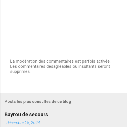
La modération des commentaires est parfois activée.
Les commentaires désagréables ou insultants seront
E
supprimés.
n
r
e
g
i
s
Posts les plus consultés de ce blog
t
r
e
Bayrou de secours
r
u
-
décembre 15, 2024