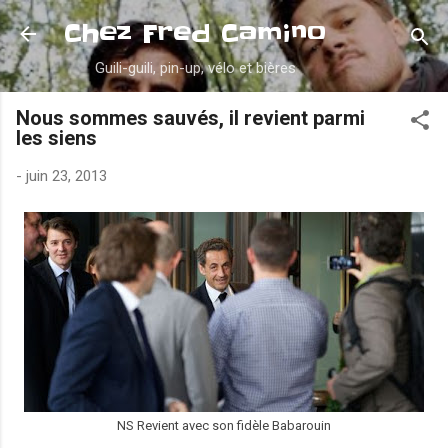
Accéder au contenu principal
Chez Fred Camino
Guili-guili, pin-up, vélo et bières
Nous sommes sauvés, il revient parmi
les siens
-
juin 23, 2013
NS Revient avec son fidèle Babarouin