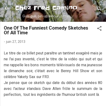
Accéder au contenu principal
Chez Fred Camino
Guili-guili, pin-up, vélo et bières
One Of The Funniest Comedy Sketches
Of All Time
-
juin 27, 2013
Le titre de ce billet peut paraître un tantinet exagéré mais je
ne l'ai pas inventé, c'est le titre de la vidéo qui suit et qui
me rappelle les bons moments télévisuels de ma jeunesse
le dimanche soir, c'était avec le Benny Hill Show et son
célèbre Yakety Sax sur FR3.
Je pense que ce sketch qui date du début des années 80
avec l'acteur irlandais Dave Allen frôle le summum de la
perfection, tout les ingrédients de l'humour british sont là.