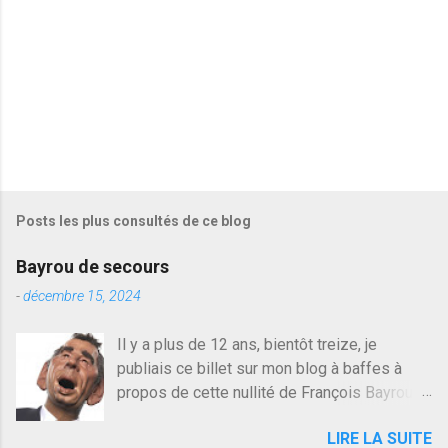
s
Posts les plus consultés de ce blog
Bayrou de secours
-
décembre 15, 2024
Il y a plus de 12 ans, bientôt treize, je
publiais ce billet sur mon blog à baffes à
propos de cette nullité de François Bayrou. Il
n'y a pas pire dans la vie d'être trompé par
LIRE LA SUITE
quelqu'un, je ne parle pas des couples mais