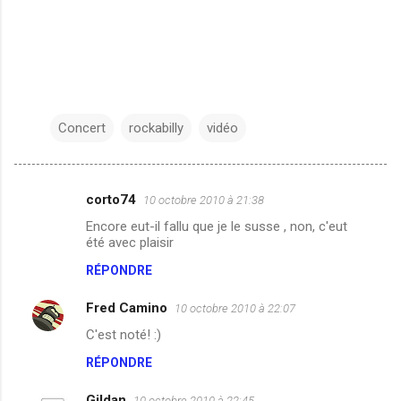
Concert
rockabilly
vidéo
corto74
10 octobre 2010 à 21:38
C
Encore eut-il fallu que je le susse , non, c'eut
o
été avec plaisir
m
RÉPONDRE
m
Fred Camino
e
10 octobre 2010 à 22:07
n
C'est noté! :)
t
RÉPONDRE
a
Gildan
10 octobre 2010 à 22:45