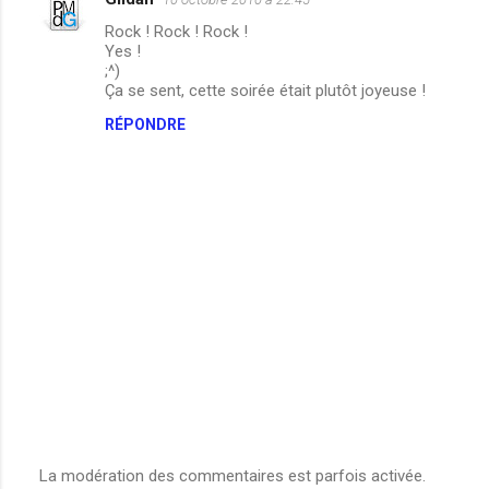
i
Rock ! Rock ! Rock !
r
Yes !
e
;^)
Ça se sent, cette soirée était plutôt joyeuse !
s
RÉPONDRE
La modération des commentaires est parfois activée.