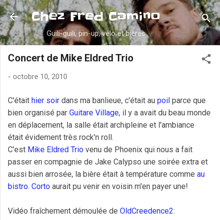
Accéder au contenu principal
Chez Fred Camino
Guili-guili, pin-up, vélo et bières
Concert de Mike Eldred Trio
-
octobre 10, 2010
C'était
hier soir
dans ma banlieue, c'était au
poil
parce que
bien organisé par
Guitare Village
, il y a avait du beau monde
en déplacement, la salle était archipleine et l'ambiance
était évidement très rock'n roll.
C'est
Mike Eldred Trio
venu de Phoenix qui nous a fait
passer en compagnie de Jake Calypso une soirée extra et
aussi bien arrosée, la bière était à température comme
au
bistro
.
Corto
aurait pu venir en voisin m'en payer une!
Vidéo fraîchement démoulée de
OldCreedence2
: