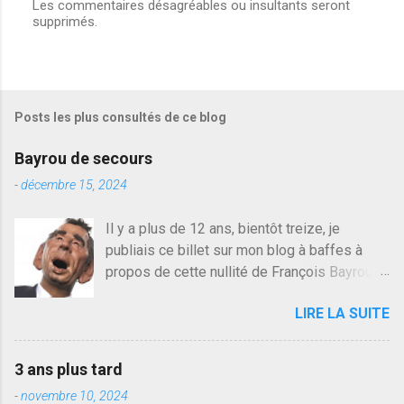
Les commentaires désagréables ou insultants seront
E
supprimés.
n
r
e
g
i
s
Posts les plus consultés de ce blog
t
r
e
Bayrou de secours
r
u
-
décembre 15, 2024
n
c
Il y a plus de 12 ans, bientôt treize, je
o
publiais ce billet sur mon blog à baffes à
m
m
propos de cette nullité de François Bayrou. Il
e
n'y a pas pire dans la vie d'être trompé par
n
LIRE LA SUITE
quelqu'un, je ne parle pas des couples mais
t
a
des amis ou des valeurs dans lesquels on
i
croit. François Bayrou est en passe de
r
3 ans plus tard
devenir le traite d'une partie de son électorat
e
-
novembre 10, 2024
et c'est par la presse qu'on l'apprend. On