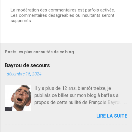
La modération des commentaires est parfois activée.
Les commentaires désagréables ou insultants seront
E
supprimés.
n
r
e
g
i
s
Posts les plus consultés de ce blog
t
r
e
Bayrou de secours
r
u
-
décembre 15, 2024
n
c
Il y a plus de 12 ans, bientôt treize, je
o
publiais ce billet sur mon blog à baffes à
m
m
propos de cette nullité de François Bayrou. Il
e
n'y a pas pire dans la vie d'être trompé par
n
LIRE LA SUITE
quelqu'un, je ne parle pas des couples mais
t
a
des amis ou des valeurs dans lesquels on
i
croit. François Bayrou est en passe de