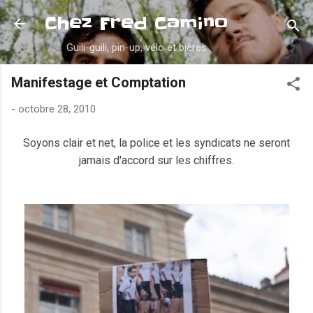
Accéder au contenu principal
Chez Fred Camino
Guili-guili, pin-up, vélo et bières
Manifestage et Comptation
-
octobre 28, 2010
Soyons clair et net, la police et les syndicats ne seront
jamais d'accord sur les chiffres.