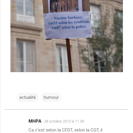
actualité
humour
MHPA
28 octobre 2010 à 11:39
C
Ca c'est selon la CFDT, selon la CGT, il
o