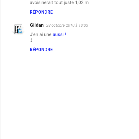
avoisinerait tout juste 1,02 m...
m
RÉPONDRE
m
Gildan
e
28 octobre 2010 à 13:33
n
J'en ai une
aussi !
:)
t
RÉPONDRE
a
i
r
e
s