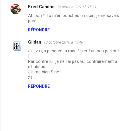
r
Fred Camino
13 octobre 2010 à 15:21
e
Ah bon?! Tu m'en bouches un coin, je ne savais
pas!
s
RÉPONDRE
Gildan
13 octobre 2010 à 15:46
J'ai vu ça pendant la manif hier ! un peu partout
!
Par contre lui, je ne l'ai pas vu, contrairement à
d'habitude.
J'aime bien Siné !
;^)
RÉPONDRE