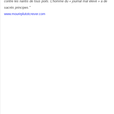
contre les nantis de tous poils. L’homme du « journal mal élevé » a de
sacrés principes."
www.mourirplutotcrever.com