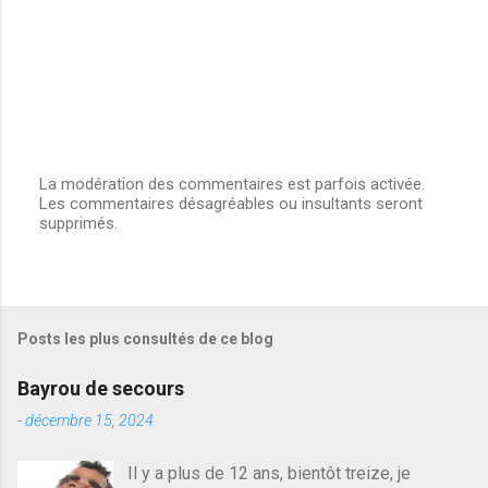
La modération des commentaires est parfois activée.
Les commentaires désagréables ou insultants seront
E
supprimés.
n
r
e
g
i
s
Posts les plus consultés de ce blog
t
r
e
Bayrou de secours
r
u
-
décembre 15, 2024
n
c
Il y a plus de 12 ans, bientôt treize, je
o