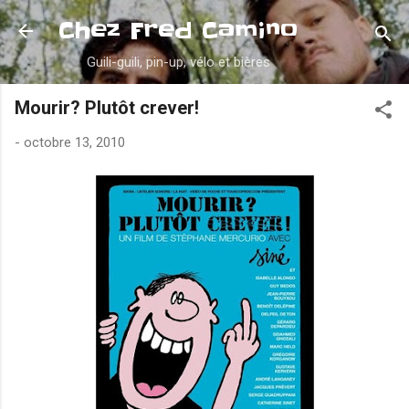
Accéder au contenu principal
Chez Fred Camino
Guili-guili, pin-up, vélo et bières
Mourir? Plutôt crever!
-
octobre 13, 2010