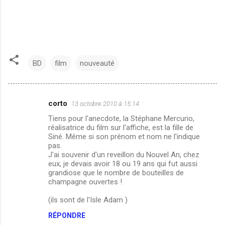
BD
film
nouveauté
corto
13 octobre 2010 à 15:14
C
Tiens pour l'anecdote, la Stéphane Mercurio,
o
réalisatrice du film sur l'affiche, est la fille de
m
Siné. Même si son prénom et nom ne l'indique
pas.
m
J'ai souvenir d'un reveillon du Nouvel An, chez
eux, je devais avoir 18 ou 19 ans qui fut aussi
e
grandiose que le nombre de bouteilles de
n
champagne ouvertes !
t
(ils sont de l'Isle Adam )
a
RÉPONDRE
i