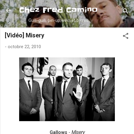
Accéder au contenu principal
Chez Fred Camino
Guili-guili, pin-up, vélo et bières
[Vidéo] Misery
-
octobre 22, 2010
Gallows
-
Misery