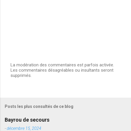
e
s
La modération des commentaires est parfois activée.
Les commentaires désagréables ou insultants seront
E
supprimés.
n
r
e
g
i
s
Posts les plus consultés de ce blog
t
r
e
Bayrou de secours
r
u
-
décembre 15, 2024