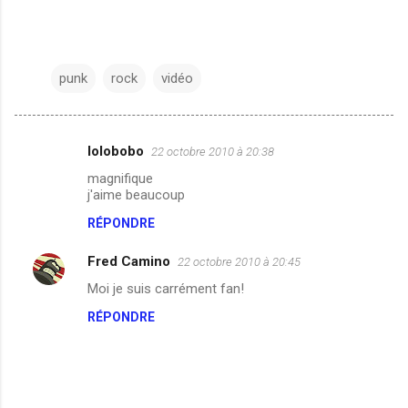
punk
rock
vidéo
lolobobo
22 octobre 2010 à 20:38
C
magnifique
o
j'aime beaucoup
m
RÉPONDRE
m
Fred Camino
e
22 octobre 2010 à 20:45
n
Moi je suis carrément fan!
t
RÉPONDRE
a
i
r